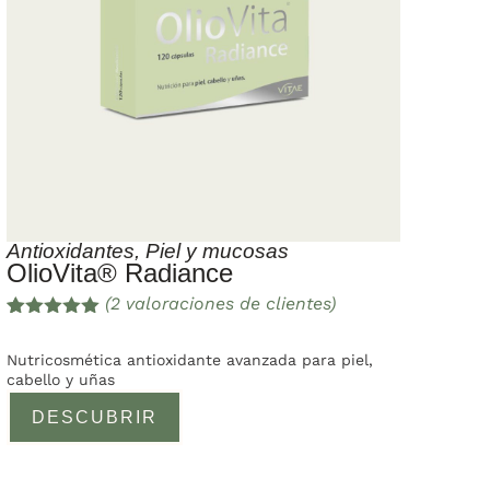
Antioxidantes
,
Piel y mucosas
OlioVita® Radiance
(
2
valoraciones de clientes)
Valorado
2
con
5.00
de
Nutricosmética antioxidante avanzada para piel,
5 en base
cabello y uñas
a
valoracione
DESCUBRIR
s de
clientes