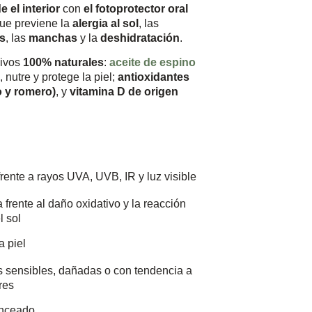
e el interior
con
el fotoprotector oral
que previene la
alergia al sol
, las
s
, las
manchas
y la
deshidratación
.
sivos
100% naturales
:
aceite de espino
, nutre y protege la piel;
antioxidantes
o y romero)
, y
vitamina D de origen
rente a rayos UVA, UVB, IR y luz visible
 frente al daño oxidativo y la reacción
l sol
a piel
es sensibles, dañadas o con tendencia a
res
ronceado