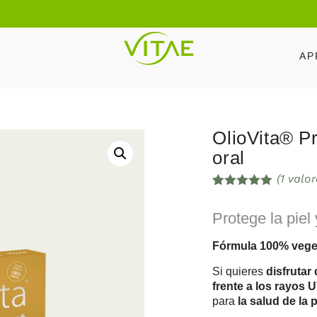
AP
OlioVita® Pr
oral
(
1
valor
Valorado
1
con
5.00
de
Protege la piel 
5 en base
a
valoración
de un
Fórmula 100% vege
cliente
Si quieres
disfrutar 
frente a los rayos 
para
la salud de la p