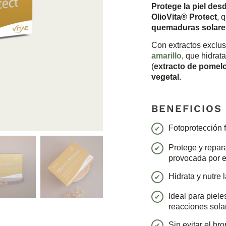
Protege la piel desd
OlioVita® Protect
, 
quemaduras solare
Con extractos exclu
amarillo
, que hidrata
(
extracto de pomel
vegetal.
BENEFICIOS
Fotoprotección f
Protege y repara
provocada por e
Hidrata y nutre l
Ideal para piel
reacciones sola
Sin evitar el b