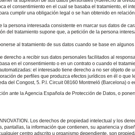
btener la supresión de sus datos personales («derecho al olvid
voca el consentimiento en el cual se basaba el tratamiento, el in
 para cumplir una obligación legal o se han obtenido en relación
de la persona interesada consistente en marcar sus datos de car
tación del tratamiento supone que, a petición de la persona inte
oponerse al tratamiento de sus datos cuando se base en algunos
ne derecho a recibir sus datos personales facilitados al respons
basa en el consentimiento o en un contrato o cuando el tratami
 automatizadas: el interesado tiene derecho a no ser objeto de 
oración de perfiles que produzca efectos jurídicos en él o que 
eda del Congost, 5. P.I. Circuit 08160 Montmeló (Barcelona) o 
ión ante la Agencia Española de Protección de Datos, o poner
NOVATION. Los derechos de propiedad intelectual y los derech
, pantallas, la información que contienen, su apariencia y dise
cualquier centro adscrito u organismo dependiente, son propie