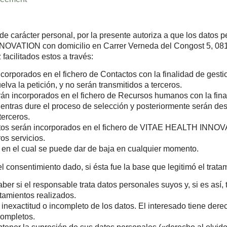
 de carácter personal, por la presente autoriza a que los datos
NOVATION con domicilio en Carrer Verneda del Congost 5, 
ilitados estos a través:
corporados en el fichero de Contactos con la finalidad de gesti
va la petición, y no serán transmitidos a terceros.
án incorporados en el fichero de Recursos humanos con la final
ntras dure el proceso de selección y posteriormente serán dest
terceros.
s datos serán incorporados en el fichero de VITAE HEALTH INNOV
ros servicios.
 en el cual se puede dar de baja en cualquier momento.
l consentimiento dado, si ésta fue la base que legitimó el tratam
ber si el responsable trata datos personales suyos y, si es así,
atamientos realizados.
 inexactitud o incompleto de los datos. El interesado tiene dere
completos.