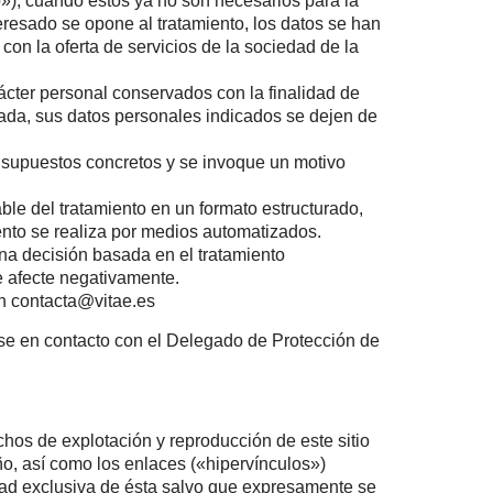
o»), cuando estos ya no son necesarios para la
teresado se opone al tratamiento, los datos se han
 con la oferta de servicios de la sociedad de la
ácter personal conservados con la finalidad de
resada, sus datos personales indicados se dejen de
 supuestos concretos y se invoque un motivo
able del tratamiento en un formato estructurado,
ento se realiza por medios automatizados.
una decisión basada en el tratamiento
le afecte negativamente.
en contacta@vitae.es
se en contacto con el Delegado de Protección de
os de explotación y reproducción de este sitio
ño, así como los enlaces («hipervínculos»)
dad exclusiva de ésta salvo que expresamente se