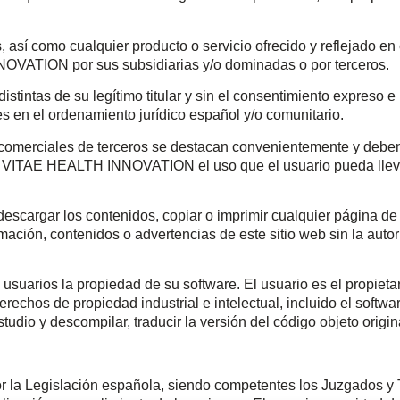
 así como cualquier producto o servicio ofrecido y reflejado en
VATION por sus subsidiarias y/o dominadas o por terceros.
stintas de su legítimo titular y sin el consentimiento expreso 
es en el ordenamiento jurídico español y/o comunitario.
 comerciales de terceros se destacan convenientemente y deben
 VITAE HEALTH INNOVATION el uso que el usuario pueda llevar
descargar los contenidos, copiar o imprimir cualquier página de
nformación, contenidos o advertencias de este sitio web sin la a
arios la propiedad de su software. El usuario es el propietari
 de propiedad industrial e intelectual, incluido el software. 
tudio y descompilar, traducir la versión del código objeto origin
or la Legislación española, siendo competentes los Juzgados y