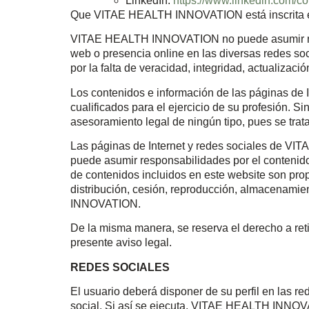
LinkedIn:
https://www.linkedin.com/c
Que VITAE HEALTH INNOVATION está inscrita en
VITAE HEALTH INNOVATION no puede asumir ningu
web o presencia online en las diversas redes s
por la falta de veracidad, integridad, actualizac
Los contenidos e información de las páginas d
cualificados para el ejercicio de su profesión. S
asesoramiento legal de ningún tipo, pues se trata
Las páginas de Internet y redes sociales de VIT
puede asumir responsabilidades por el contenido
de contenidos incluidos en este website son pr
distribución, cesión, reproducción, almacenamie
INNOVATION.
De la misma manera, se reserva el derecho a reti
presente aviso legal.
REDES SOCIALES
El usuario deberá disponer de su perfil en las 
social. Si así se ejecuta, VITAE HEALTH INNOVAT