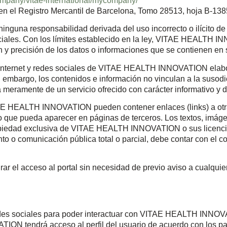
ompany/vitae-international/mycompany/
 el Registro Mercantil de Barcelona, Tomo 28513, hoja B-13
na responsabilidad derivada del uso incorrecto o ilícito de 
ociales. Con los límites establecido en la ley, VITAE HEALTH
ión y precisión de los datos o informaciones que se contienen en 
e Internet y redes sociales de VITAE HEALTH INNOVATION elab
in embargo, los contenidos e información no vinculan a la susod
 meramente de un servicio ofrecido con carácter informativo y d
AE HEALTH INNOVATION pueden contener enlaces (links) a otras
 que pueda aparecer en páginas de terceros. Los textos, imágen
opiedad exclusiva de VITAE HEALTH INNOVATION o sus licencia
nto o comunicación pública total o parcial, debe contar con e
rar el acceso al portal sin necesidad de previo aviso a cualqui
redes sociales para poder interactuar con VITAE HEALTH INNOV
ION tendrá acceso al perfil del usuario de acuerdo con los par