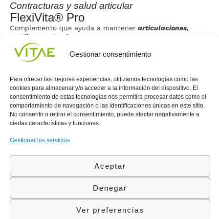
Contracturas y salud articular
Co
FlexiVita® Pro
M
Complemento que ayuda a mantener
articulaciones,
Co
cartílagos y tendones.
mu
DESCUBRIR
Gestionar consentimiento
Para ofrecer las mejores experiencias, utilizamos tecnologías como las
cookies para almacenar y/o acceder a la información del dispositivo. El
consentimiento de estas tecnologías nos permitirá procesar datos como el
Conocenos
Política
(+34)
comportamiento de navegación o las identificaciones únicas en este sitio.
No consentir o retirar el consentimiento, puede afectar negativamente a
Vitae
de
935
ciertas características y funciones.
internaciona
Privacidad
908
l
Política
700
Gestionar los servicios
Contacto
de
contacta@vitae.es
Área
Cookies
profesional
Aceptar
Política
de
Denegar
Calidad
©Vitae Health Innovation S.L. Todos los derechos
reservados.
Ver preferencias