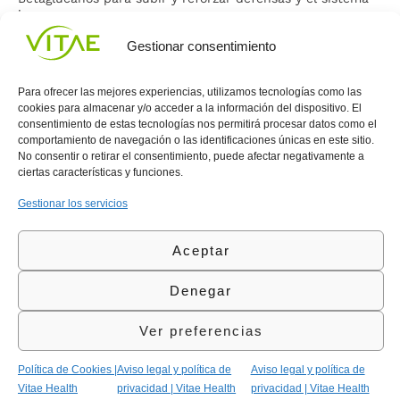
inmune.
DESCUBRIR
Gestionar consentimiento
Para ofrecer las mejores experiencias, utilizamos tecnologías como las
cookies para almacenar y/o acceder a la información del dispositivo. El
consentimiento de estas tecnologías nos permitirá procesar datos como el
Conocenos
Política
(+34)
comportamiento de navegación o las identificaciones únicas en este sitio.
No consentir o retirar el consentimiento, puede afectar negativamente a
Vitae
de
935
ciertas características y funciones.
internaciona
Privacidad
908
l
Política
700
Gestionar los servicios
Contacto
de
contacta@vitae.es
Área
Cookies
profesional
Aceptar
Política
de
Denegar
Calidad
©Vitae Health Innovation S.L. Todos los derechos
reservados.
Ver preferencias
Política de Cookies |
Aviso legal y política de
Aviso legal y política de
Vitae Health
privacidad | Vitae Health
privacidad | Vitae Health