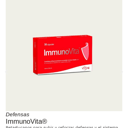
Defensas
ImmunoVita®
Betaglucanos para subir y reforzar defensas y el sistema