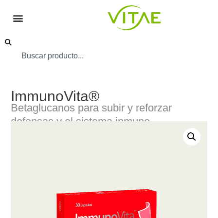
ImmunoVita®
Betaglucanos para subir y reforzar
defensas y el sistema inmune.