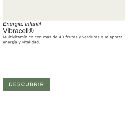
Energia
,
Infantil
Vibracell®
Multivitamínico con más de 40 frutas y verduras que aporta
S
energía y vitalidad.
a
DESCUBRIR