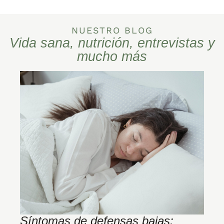
NUESTRO BLOG
Vida sana, nutrición, entrevistas y
mucho más
Síntomas de defensas bajas:
H