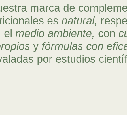
uestra marca de compleme
ricionales es
natural,
respe
 el
medio ambiente,
con
c
ropios
y
fórmulas con efic
valadas por estudios cientí