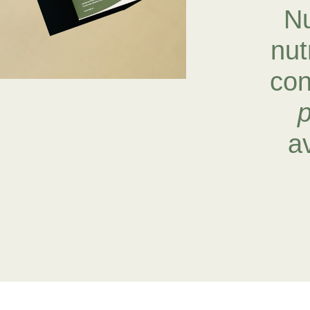
N
Fórmula completa
nut
DESCUBRIR
con
p
a