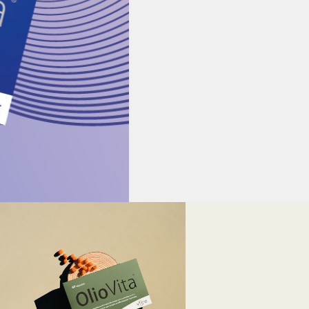
6 sales de
magnesio y
vitamina B6