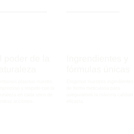
l poder de la
Ingrendientes y
aturaleza
fórmulas únicas
tentamos plasmar nuestro
Elegimos nuestros ingredientes
mpromiso y respeto con la
de forma meticulosa para
turaleza en cada unos de
asegurarnos la máxima calidad 
estras acciones.
eficacia.