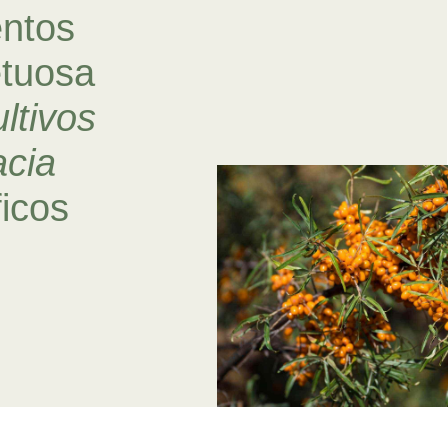
ntos
tuosa
ultivos
acia
ficos