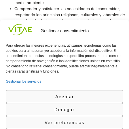
medio ambiente.
Comprender y satisfacer las necesidades del consumidor,
respetando los principios religiosos, culturales y laborales de
la producción, incluyendo los requisitos de la normativa
Halal.
Gestionar consentimiento
Para ofrecer las mejores experiencias, utilizamos tecnologías como las
cookies para almacenar y/o acceder a la información del dispositivo. El
consentimiento de estas tecnologías nos permitirá procesar datos como el
comportamiento de navegación o las identificaciones únicas en este sitio.
Conocenos
Política
(+34)
No consentir o retirar el consentimiento, puede afectar negativamente a
Vitae
de
935
ciertas características y funciones.
internaciona
Privacidad
908
l
Política
700
Gestionar los servicios
Contacto
de
contacta@vitae.es
Área
Cookies
Aceptar
profesional
Política
de
Denegar
Calidad
©Vitae Health Innovation S.L. Todos los derechos
Ver preferencias
reservados.