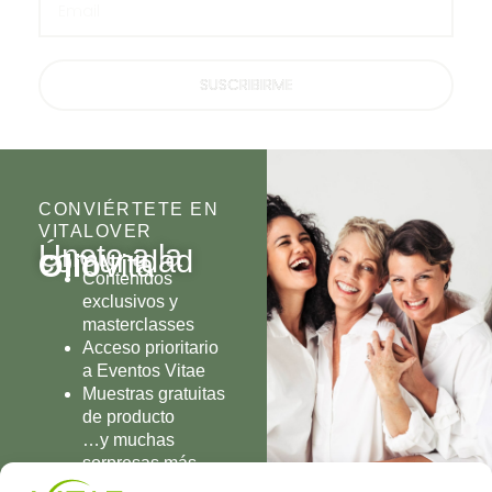
SUSCRIBIRME
CONVIÉRTETE EN
VITALOVER
Únete a la
comunidad
Olio
Vita
Contenidos
exclusivos y
masterclasses
Acceso prioritario
a Eventos Vitae
Muestras gratuitas
de producto
…y muchas
sorpresas más