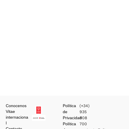
Conocenos
Política
(+34)
Vitae
de
935
internaciona
Privacidad
908
l
Política
700
Contacto