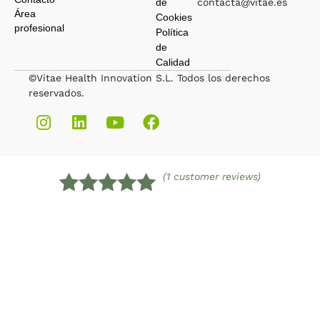
de
contacta@vitae.es
Área
Cookies
profesional
Política
de
Calidad
©Vitae Health Innovation S.L. Todos los derechos
reservados.
(1 customer reviews)
Valorado
1
con
5.00
de
5 en base
a
valoración
de un
cliente