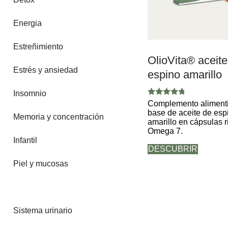
Energia
Estreñimiento
OlioVita® aceite
Estrés y ansiedad
espino amarillo
Insomnio
Valorado
Complemento alimenti
con
base de aceite de esp
4.67
Memoria y concentración
amarillo en cápsulas r
de 5
Omega 7.
Infantil
DESCUBRIR
Piel y mucosas
Sequedad vaginal
Sistema urinario