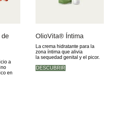
 de
OlioVita® Íntima
La crema hidratante para la
zona íntima que alivia
la sequedad genital y el picor.
cio a
ino
DESCUBRIR
ico en