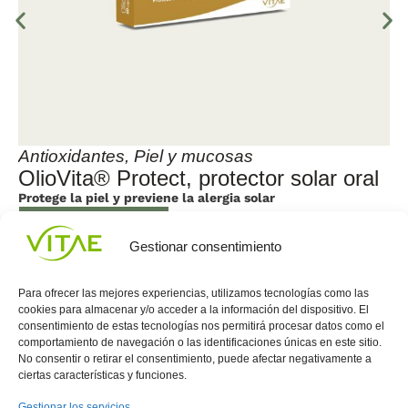
Antioxidantes
,
Piel y mucosas
D
OlioVita® Protect, protector solar oral
I
Protege la piel y previene la alergia solar
Co
má
DESCUBRIR
Gestionar consentimiento
Para ofrecer las mejores experiencias, utilizamos tecnologías como las
cookies para almacenar y/o acceder a la información del dispositivo. El
consentimiento de estas tecnologías nos permitirá procesar datos como el
Conocenos
Política
(+34)
comportamiento de navegación o las identificaciones únicas en este sitio.
No consentir o retirar el consentimiento, puede afectar negativamente a
Vitae
de
935
ciertas características y funciones.
internaciona
Privacidad
908
l
Política
700
Gestionar los servicios