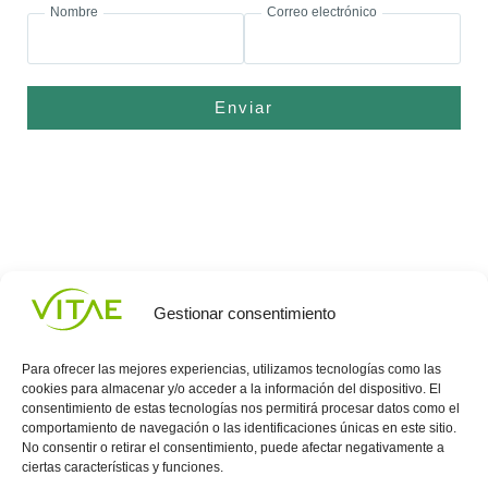
Nombre
Correo electrónico
Enviar
Gestionar consentimiento
Para ofrecer las mejores experiencias, utilizamos tecnologías como las
cookies para almacenar y/o acceder a la información del dispositivo. El
consentimiento de estas tecnologías nos permitirá procesar datos como el
comportamiento de navegación o las identificaciones únicas en este sitio.
Conocenos
Política
(+34)
No consentir o retirar el consentimiento, puede afectar negativamente a
Vitae
de
935
ciertas características y funciones.
internaciona
Privacidad
908