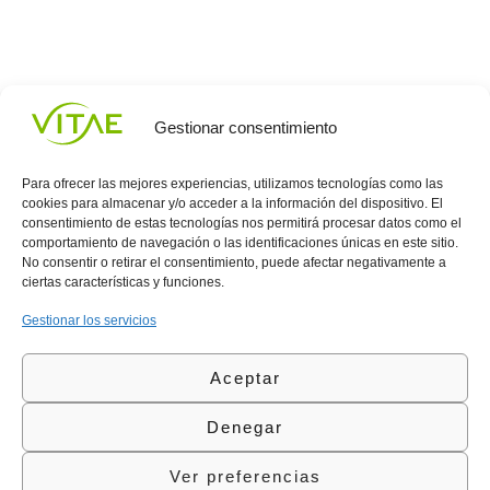
Gestionar consentimiento
Para ofrecer las mejores experiencias, utilizamos tecnologías como las
cookies para almacenar y/o acceder a la información del dispositivo. El
consentimiento de estas tecnologías nos permitirá procesar datos como el
comportamiento de navegación o las identificaciones únicas en este sitio.
Conocenos
Política
(+34)
No consentir o retirar el consentimiento, puede afectar negativamente a
Vitae
de
935
ciertas características y funciones.
internaciona
Privacidad
908
l
Política
700
Gestionar los servicios
Contacto
de
contacta@vitae.es
Área
Cookies
Aceptar
profesional
Política
de
Denegar
Calidad
©Vitae Health Innovation S.L. Todos los derechos
Ver preferencias
reservados.