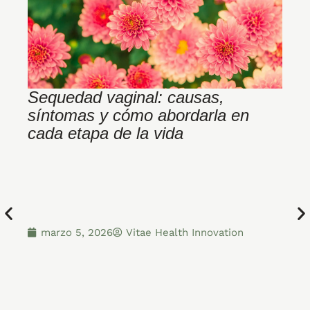
Sequedad vaginal: causas,
B
síntomas y cómo abordarla en
p
cada etapa de la vida
i
marzo 5, 2026
Vitae Health Innovation