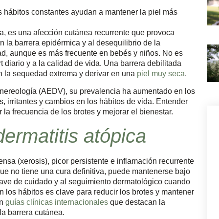
os hábitos constantes ayudan a mantener la piel más
a, es una afección cutánea recurrente que provoca
n la barrera epidérmica y al desequilibrio de la
dad, aunque es más frecuente en bebés y niños. No es
 diario y a la calidad de vida. Una barrera debilitada
n la sequedad extrema y derivar en una
piel muy seca
.
nereología (AEDV), su prevalencia ha aumentado en los
, irritantes y cambios en los hábitos de vida. Entender
la frecuencia de los brotes y mejorar el bienestar.
dermatitis atópica
ensa (xerosis), picor persistente e inflamación recurrente
ue no tiene una cura definitiva, puede mantenerse bajo
 suave de cuidado y al seguimiento dermatológico cuando
 los hábitos es clave para reducir los brotes y mantener
on
guías clínicas internacionales
que destacan la
 la barrera cutánea.