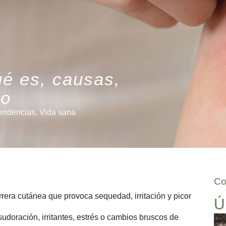
ué es, causas,
to
endencias
,
Vida sana
Co
arrera cutánea que provoca sequedad, irritación y picor
Ú
doración, irritantes, estrés o cambios bruscos de