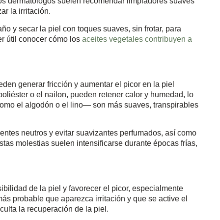
. Los dermatólogos suelen recomendar limpiadores suaves
r la irritación.
o y secar la piel con toques suaves, sin frotar, para
r útil conocer cómo los
aceites vegetales contribuyen a
en generar fricción y aumentar el picor en la piel
poliéster o el nailon, pueden retener calor y humedad, lo
—como el algodón o el lino— son más suaves, transpirables
entes neutros y evitar suavizantes perfumados, así como
Estas molestias suelen intensificarse durante épocas frías,
bilidad de la piel y favorecer el picor, especialmente
ás probable que aparezca irritación y que se active el
ulta la recuperación de la piel.