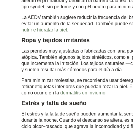
alteran el pH natural y debilitan la barrera cutánea
tipo syndet, sin perfume y con pH neutro para minimiza
La AEDV también sugiere reducir la frecuencia del bañ
evitar un aumento de la sequedad. También puede se
nutrir e hidratar la piel
.
Ropa y tejidos irritantes
Las prendas muy ajustadas o fabricadas con lana pued
atópica. También algunos tejidos sintéticos, como el 
que incrementa la irritación. Los tejidos naturales 
y suelen resultar más cómodos para el día a día.
Para minimizar molestias, se recomienda usar deterg
retirar etiquetas interiores que puedan rozar la piel. 
como ocurre en la
dermatitis en invierno
.
Estrés y falta de sueño
El estrés y la falta de sueño pueden aumentar la sensi
durante la noche. Cuando el descanso se altera, es m
ciclo picor–rascado, que agrava la incomodidad y dific