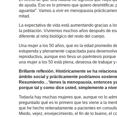
de ayuda. Eso es lo primero que quiero desmitificar,
aguantar”. Vamos a vivir en menopausia prácticamente 
mitad.
La expectativa de vida está aumentando gracias a lo
la población. Viviremos muchos años después de esa ú
diferente al reloj biológico del resto del cuerpo.
Una mujer a los 50 años, que es la edad promedio d
estupenda y plenamente capacitada para desenvolver
reproductiva, aunque eso lleva un paréntesis porque 
una mujer a los 50 está plena, deseosa de trabajar y d
Brillante reflexión. Históricamente se ha relacio
ámbito social y prácticamente podríamos sostener
Resumiendo…’tienes la menopausia, entonces ya e
porque tal y como dice usted, simplemente a nive
Todavía hay muchas mujeres que, aunque no lo admi
preguntado qué es lo primero que les viene a la me
que he hecho reiteradamente a pacientes en consult
Miedo, vejez, envejecimiento, el fin de lo bueno, el 