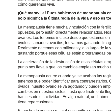
cómo queremos vivir.
¡Qué maravilla! Pues hablemos de menopausia e
solo significa la última regla de la vida y eso e
La menopausia tiene mucha vinculación con la fertili
opuestos, pero están directamente relacionados. No
ovarios. Los tenemos incluso desde que estamos en e
óvulos, llamados ovocitos, los vamos gastando. Ima
Realmente nacemos con millones y, a lo largo de la v
gastando porque esas células están programadas par
La aceleración de la destrucción de esas células empi
punto nos lleva a que los cambios empiezan mucho 
La menopausia ocurre cuando ya se acaban las regla
tenemos que poder identificar para contrarrestarlos
óvulos, nuestro ovario se va agotando y pueden empe
cambios en nuestros ciclos, hasta que finalmente lle
han cesado su actividad. Es algo natural, un fenómen
tiene repercusiones.
El hecho de que sea natural no significa que haya qu