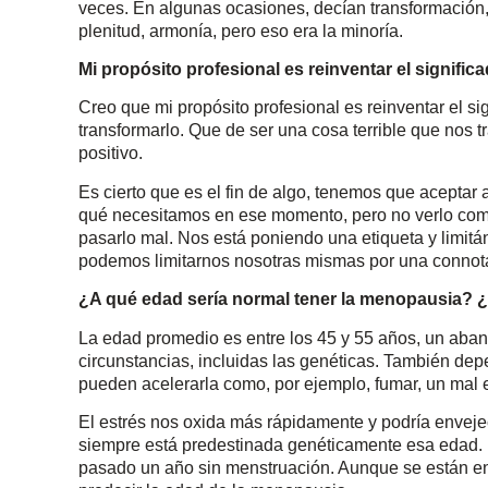
veces. En algunas ocasiones, decían transformación, 
plenitud, armonía, pero eso era la minoría.
Mi propósito profesional es reinventar el signifi
Creo que mi propósito profesional es reinventar el s
transformarlo. Que de ser una cosa terrible que nos
positivo.
Es cierto que es el fin de algo, tenemos que aceptar
qué necesitamos en ese momento, pero no verlo com
pasarlo mal. Nos está poniendo una etiqueta y limit
podemos limitarnos nosotras mismas por una connota
¿A qué edad sería normal tener la menopausia? ¿
La edad promedio es entre los 45 y 55 años, un aba
circunstancias, incluidas las genéticas. También depe
pueden acelerarla como, por ejemplo, fumar, un mal es
El estrés nos oxida más rápidamente y podría enveje
siempre está predestinada genéticamente esa edad.
pasado un año sin menstruación. Aunque se están en