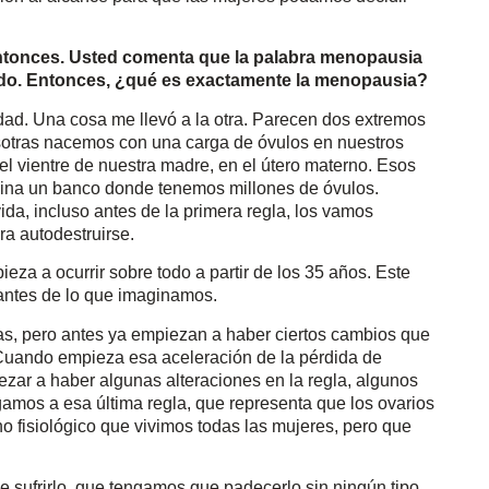
ntonces. Usted comenta que la palabra menopausia
s todo. Entonces, ¿qué es exactamente la menopausia?
dad. Una cosa me llevó a la otra. Parecen dos extremos
sotras nacemos con una carga de óvulos en nuestros
l vientre de nuestra madre, en el útero materno. Esos
gina un banco donde tenemos millones de óvulos.
ida, incluso antes de la primera regla, los vamos
a autodestruirse.
eza a ocurrir sobre todo a partir de los 35 años. Este
antes de lo que imaginamos.
s, pero antes ya empiezan a haber ciertos cambios que
. Cuando empieza esa aceleración de la pérdida de
zar a haber algunas alteraciones en la regla, algunos
gamos a esa última regla, que representa que los ovarios
o fisiológico que vivimos todas las mujeres, pero que
e sufrirlo, que tengamos que padecerlo sin ningún tipo