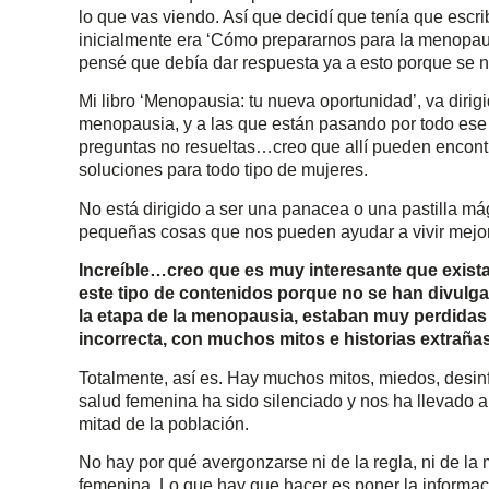
lo que vas viendo. Así que decidí que tenía que escrib
inicialmente era ‘Cómo prepararnos para la menopaus
pensé que debía dar respuesta ya a esto porque se n
Mi libro ‘Menopausia: tu nueva oportunidad’, va dirigi
menopausia, y a las que están pasando por todo ese 
preguntas no resueltas…creo que allí pueden encont
soluciones para todo tipo de mujeres.
No está dirigido a ser una panacea o una pastilla mág
pequeñas cosas que nos pueden ayudar a vivir mejor
Increíble…creo que es muy interesante que exist
este tipo de contenidos porque no se han divulga
la etapa de la menopausia, estaban muy perdidas
incorrecta, con muchos mitos e historias extraña
Totalmente, así es. Hay muchos mitos, miedos, desin
salud femenina ha sido silenciado y nos ha llevado 
mitad de la población.
No hay por qué avergonzarse ni de la regla, ni de la
femenina. Lo que hay que hacer es poner la informac