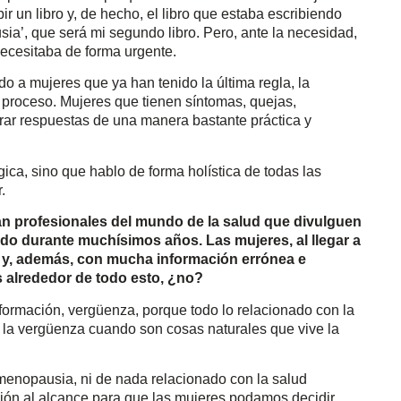
ir un libro y, de hecho, el libro que estaba escribiendo
ia’, que será mi segundo libro. Pero, ante la necesidad,
ecesitaba de forma urgente.
do a mujeres que ya han tenido la última regla, la
proceso. Mujeres que tienen síntomas, quejas,
rar respuestas de una manera bastante práctica y
ica, sino que hablo de forma holística de todas las
.
an profesionales del mundo de la salud que divulguen
do durante muchísimos años. Las mujeres, al llegar a
 y, además, con mucha información errónea e
s alrededor de todo esto, ¿no?
formación, vergüenza, porque todo lo relacionado con la
a la vergüenza cuando son cosas naturales que vive la
 menopausia, ni de nada relacionado con la salud
ión al alcance para que las mujeres podamos decidir