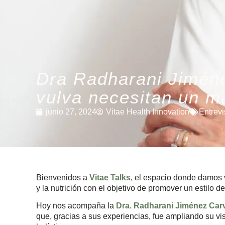
Dra Radharani Jiméne
vulva necesitan un m
junio 27, 2024
Vitae Health Innovation
Entrevi
Bienvenidos a
Vitae Talks
, el espacio donde damos 
y la nutrición con el objetivo de promover un estilo de
Hoy nos acompaña la
Dra. Radharani Jiménez Carv
que, gracias a sus experiencias, fue ampliando su vi