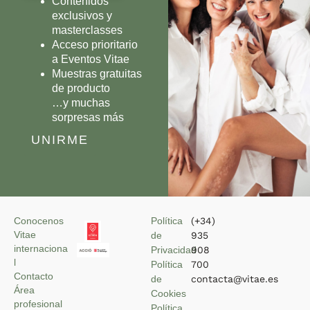
Contenidos
exclusivos y
masterclasses
Acceso prioritario
a Eventos Vitae
Muestras gratuitas
de producto
…y muchas
sorpresas más
UNIRME
Conocenos
Política
(+34)
Vitae
de
935
internaciona
Privacidad
908
l
Política
700
Contacto
de
contacta@vitae.es
Área
Cookies
profesional
Política