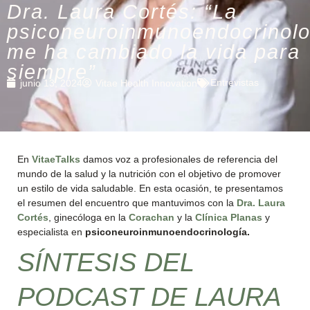
Dra. Laura Cortés: “La
psiconeuroinmunoendocrinolo
me ha cambiado la vida para
siempre”
Entrevistas
junio 13, 2024
Vitae Health Innovation
En
VitaeTalks
damos voz a profesionales de referencia del
mundo de la salud y la nutrición con el objetivo de promover
un estilo de vida saludable. En esta ocasión, te presentamos
el resumen del encuentro que mantuvimos con la
Dra. Laura
Cortés
, ginecóloga en la
Corachan
y la
Clínica Planas
y
especialista en
psiconeuroinmunoendocrinología.
SÍNTESIS DEL
PODCAST DE LAURA