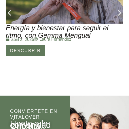
Energía y bienestar para seguir el
ritmo, con Gemma Mengual
Laura Fernández
abril 2, 2026
DESCUBRIR
CONVIÉRTETE EN
VITALOVER
Únete a la
comunidad
Olio
Vita