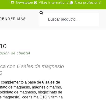
Newsletter
Vitae International
Área profesional
RENDER MÁS
10
ación de cliente)
ica con
6 sales de magnesio
0
 complemento a base de
6 sales de
osfato de magnesio, magnesio marino,
 pidolato de magnesio, bisglicinato de
de magnesio), coenzima Q10, vitamina