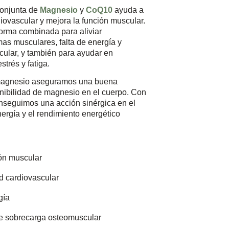
conjunta de
Magnesio
y
Co
Q10
ayuda a
diovascular y mejora la función muscular.
forma combinada para aliviar
mas musculares, falta de energía y
cular, y también para ayudar en
strés y fatiga.
 magnesio aseguramos una buena
nibilidad de magnesio en el cuerpo. Con
seguimos una acción sinérgica en el
nergía y el rendimiento energético
ión muscular
ud cardiovascular
gía
te sobrecarga osteomuscular