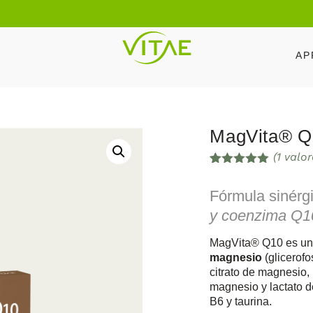
AP
MagVita® Q
(
1
valor
Valorado
1
con
5.00
de
Fórmula sinérg
5 en base
a
valoración
y coenzima Q1
de un
cliente
MagVita® Q10 es un
magnesio
(glicerof
citrato de magnesio,
magnesio y lactato 
B6 y taurina.