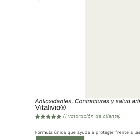
Antioxidantes
,
Contracturas y salud art
Vitalivio®
(
1
valoración de cliente)
Valorado
1
con
5.00
de
Fórmula única que ayuda a proteger frente a la
5 en base
a
valoración