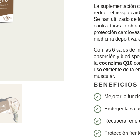
La suplementación 
reducir el riesgo car
Se han utilizado de 
contracturas, proble
protección cardiovas
medicina deportiva, e
Con las 6 sales de
absorción y biodispo
la
coenzima Q10
con
uso eficiente de la e
muscular.
BENEFICIOS
Mejorar la func
Proteger la sal
Recuperar ener
Protección fren