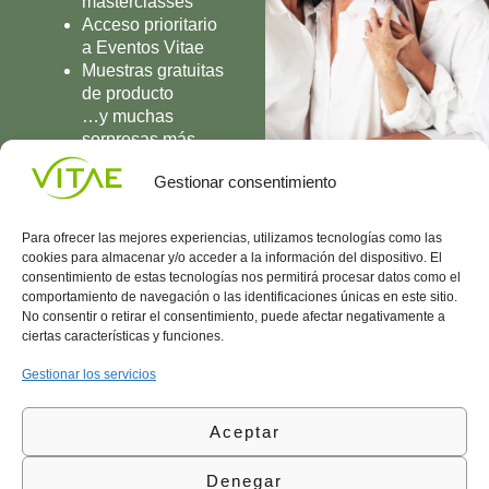
masterclasses
Acceso prioritario
a Eventos Vitae
Muestras gratuitas
de producto
…y muchas
sorpresas más
UNIRME
Gestionar consentimiento
Para ofrecer las mejores experiencias, utilizamos tecnologías como las
cookies para almacenar y/o acceder a la información del dispositivo. El
consentimiento de estas tecnologías nos permitirá procesar datos como el
comportamiento de navegación o las identificaciones únicas en este sitio.
Conocenos
Política
(+34)
No consentir o retirar el consentimiento, puede afectar negativamente a
Vitae
de
935
ciertas características y funciones.
internaciona
Privacidad
908
l
Política
700
Gestionar los servicios
Contacto
de
contacta@vitae.es
Área
Cookies
Aceptar
profesional
Política
de
Denegar
Calidad