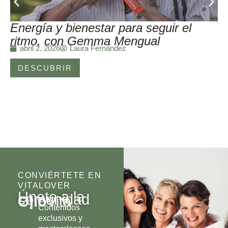
Energía y bienestar para seguir el
ritmo, con Gemma Mengual
Laura Fernández
abril 2, 2026
DESCUBRIR
CONVIÉRTETE EN
VITALOVER
Únete a la
comunidad
Olio
Vita
Contenidos
exclusivos y