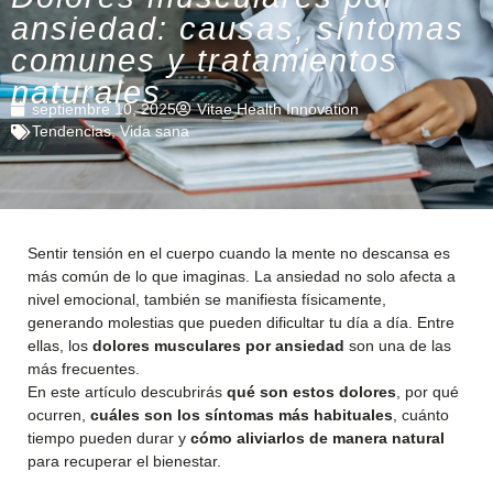
ansiedad: causas, síntomas
comunes y tratamientos
naturales
septiembre 10, 2025
Vitae Health Innovation
Tendencias
,
Vida sana
Sentir tensión en el cuerpo cuando la mente no descansa es
más común de lo que imaginas. La ansiedad no solo afecta a
nivel emocional, también se manifiesta físicamente,
generando molestias que pueden dificultar tu día a día. Entre
ellas, los
dolores musculares por ansiedad
son una de las
más frecuentes.
En este artículo descubrirás
qué son estos dolores
, por qué
ocurren,
cuáles son los síntomas más habituales
, cuánto
tiempo pueden durar y
cómo aliviarlos de manera natural
para recuperar el bienestar.