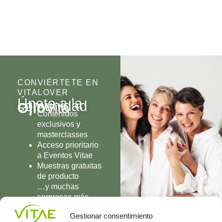
CONVIÉRTETE EN
VITALOVER
Únete a la
comunidad
Olio
Vita
Contenidos
exclusivos y
masterclasses
Acceso prioritario
a Eventos Vitae
Muestras gratuitas
de producto
…y muchas
sorpresas más
UNIRME
Gestionar consentimiento