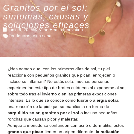
Granitos por el sol:
síntomas, causas y
soluciones eficaces
junio 9, 2025
Vitae Health Innovation
Tendencias
,
Vida sana
¿Has notado que, con los primeros días de sol, tu piel
reacciona con pequeños granitos que pican, enrojecen o
incluso se inflaman? No estás sola: muchas personas
experimentan este tipo de brotes cutáneos al exponerse al sol,
sobre todo tras el invierno o en las primeras exposiciones
intensas. Es lo que se conoce como
lucite
o
alergia solar
,
una reacción de la piel que se manifiesta en forma de
sarpullido solar
,
granitos por el sol
o incluso pequeñas
ronchas que causan picor y malestar.
Aunque a menudo se confunden con acné o dermatitis, estos
granos que pican
tienen un origen diferente:
la radiación