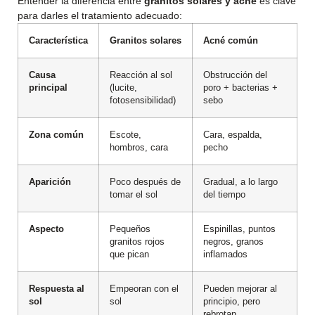
Entender la diferencia entre
granitos solares y acné
es clave
para darles el tratamiento adecuado:
Característica
Granitos solares
Acné común
Causa
Reacción al sol
Obstrucción del
principal
(lucite,
poro + bacterias +
fotosensibilidad)
sebo
Zona común
Escote,
Cara, espalda,
hombros, cara
pecho
Aparición
Poco después de
Gradual, a lo largo
tomar el sol
del tiempo
Aspecto
Pequeños
Espinillas, puntos
granitos rojos
negros, granos
que pican
inflamados
Respuesta al
Empeoran con el
Pueden mejorar al
sol
sol
principio, pero
rebrotan