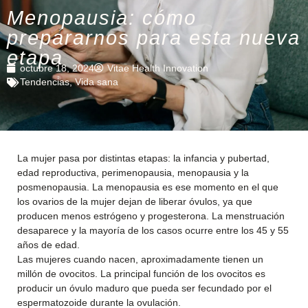
Menopausia: cómo
prepararnos para esta nueva
etapa
octubre 18, 2024
Vitae Health Innovation
Tendencias
,
Vida sana
La mujer pasa por distintas etapas: la infancia y pubertad,
edad reproductiva, perimenopausia, menopausia y la
posmenopausia. La menopausia es ese momento en el que
los ovarios de la mujer dejan de liberar óvulos, ya que
producen menos estrógeno y progesterona. La menstruación
desaparece y la mayoría de los casos ocurre entre los 45 y 55
años de edad.
Las mujeres cuando nacen, aproximadamente tienen un
millón de ovocitos. La principal función de los ovocitos es
producir un óvulo maduro que pueda ser fecundado por el
espermatozoide durante la ovulación.