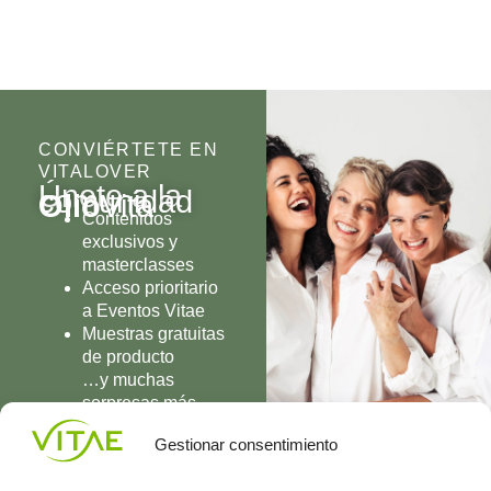
CONVIÉRTETE EN
VITALOVER
Únete a la
comunidad
Olio
Vita
Contenidos
exclusivos y
masterclasses
Acceso prioritario
a Eventos Vitae
Muestras gratuitas
de producto
…y muchas
sorpresas más
UNIRME
Gestionar consentimiento