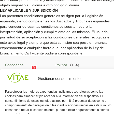
objeto original o su idioma a otro código o idioma.
LEY APLICABLE Y JURISDICCIÓN
Las presentes condiciones generales se rigen por la Legislación
española, siendo competentes los Juzgados y Tribunales españoles
para conocer de cuantas cuestiones se susciten sobre la
interpretación, aplicación y cumplimiento de las mismas. El usuario,
por virtud de su aceptación a las condiciones generales recogidas en
este aviso legal y siempre que esta sumisión sea posible, renuncia
expresamente a cualquier fuero que, por aplicación de la Ley de
Enjuiciamiento Civil vigente pudiera corresponderle.
Conocenos
Política
(+34)
Vitae
de
935
internaciona
Privacidad
908
Gestionar consentimiento
l
Política
700
Contacto
de
contacta@vitae.es
Área
Cookies
Para ofrecer las mejores experiencias, utilizamos tecnologías como las
profesional
cookies para almacenar y/o acceder a la información del dispositivo. El
Política
consentimiento de estas tecnologías nos permitirá procesar datos como el
de
comportamiento de navegación o las identificaciones únicas en este sitio. No
Calidad
consentir o retirar el consentimiento, puede afectar negativamente a ciertas
©Vitae Health Innovation S.L. Todos los derechos