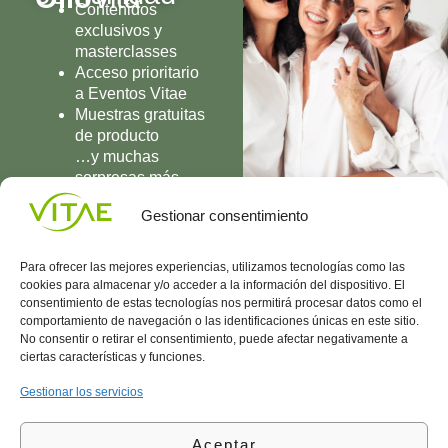
Contenidos
exclusivos y
masterclasses
Acceso prioritario
a Eventos Vitae
Muestras gratuitas
de producto
…y muchas
sorpresas más
UNIRME
Gestionar consentimiento
Para ofrecer las mejores experiencias, utilizamos tecnologías como las
cookies para almacenar y/o acceder a la información del dispositivo. El
consentimiento de estas tecnologías nos permitirá procesar datos como el
comportamiento de navegación o las identificaciones únicas en este sitio.
Conocenos
Política
(+34)
No consentir o retirar el consentimiento, puede afectar negativamente a
Vitae
de
935
ciertas características y funciones.
internaciona
Privacidad
908
l
Política
700
Gestionar los servicios
Contacto
de
contacta@vitae.es
Área
Cookies
Aceptar
profesional