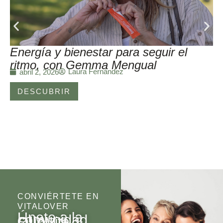
Energía y bienestar para seguir el
ritmo, con Gemma Mengual
Laura Fernández
abril 2, 2026
DESCUBRIR
CONVIÉRTETE EN
VITALOVER
Únete a la
comunidad
Olio
Vita