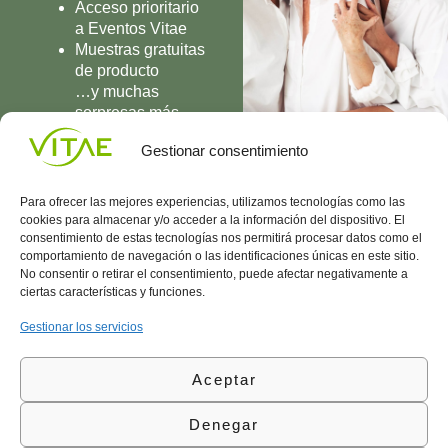
Acceso prioritario
a Eventos Vitae
Muestras gratuitas
de producto
…y muchas
sorpresas más
UNIRME
Gestionar consentimiento
Para ofrecer las mejores experiencias, utilizamos tecnologías como las
cookies para almacenar y/o acceder a la información del dispositivo. El
consentimiento de estas tecnologías nos permitirá procesar datos como el
comportamiento de navegación o las identificaciones únicas en este sitio.
Conocenos
Política
(+34)
No consentir o retirar el consentimiento, puede afectar negativamente a
Vitae
de
935
ciertas características y funciones.
internaciona
Privacidad
908
l
Política
700
Gestionar los servicios
Contacto
de
contacta@vitae.es
Área
Cookies
Aceptar
profesional
Política
de
Denegar
Calidad