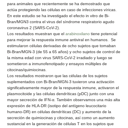
para animales que recientemente se ha demostrado que
actúa protegiendo las células en caso de infecciones víricas.
En este estudio se ha investigado el efecto in vitro de Bi-
Bran/MGN3 contra el virus del síndrome respiratorio agudo
coronavirus 2 (SARS-CoV-2).
Los resultados muestran que el
arabinoxilano
tiene potencial
para mejorar la respuesta inmune antiviral en humanos. Se
estimularon células derivadas de ocho sujetos que tomaban
Bi-Bran/MGN-3 (de 55 a 65 años) y ocho sujetos de control de
la misma edad con virus SARS-CoV-2 irradiado y luego se
sometieron a inmunofenotipado y ensayos múltiples de
citocinas/quimiocinas.
Los resultados mostraron que las células de los sujetos
suplementados con Bi-Bran/MGN-3 tuvieron una activación
significativamente mayor de la respuesta inmune, activaron el
plasmocitoide y las células dendríticas (pDC) junto con una
mayor secreción de IFN-α. También observamos una más alta
expresión de HLA-DR (isotipo del antígeno leucocitario
humano-DR) en células dendríticas (DC) y aumento de la
secreción de quimiocinas y citocinas, así como un aumento
sustancial en la generación de células T en los sujetos que