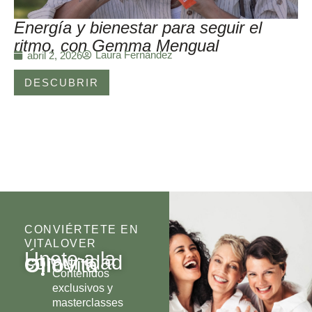
Energía y bienestar para seguir el
ritmo, con Gemma Mengual
Laura Fernández
abril 2, 2026
DESCUBRIR
CONVIÉRTETE EN
VITALOVER
Únete a la
comunidad
Olio
Vita
Contenidos
exclusivos y
masterclasses