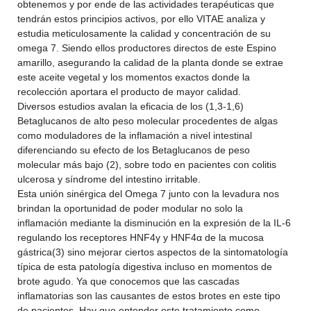
obtenemos y por ende de las actividades terapéuticas que
tendrán estos principios activos, por ello VITAE analiza y
estudia meticulosamente la calidad y concentración de su
omega 7. Siendo ellos productores directos de este Espino
amarillo, asegurando la calidad de la planta donde se extrae
este aceite vegetal y los momentos exactos donde la
recolección aportara el producto de mayor calidad.
Diversos estudios avalan la eficacia de los (1,3-1,6)
Betaglucanos de alto peso molecular procedentes de algas
como moduladores de la inflamación a nivel intestinal
diferenciando su efecto de los Betaglucanos de peso
molecular más bajo (2), sobre todo en pacientes con colitis
ulcerosa y síndrome del intestino irritable.
Esta unión sinérgica del Omega 7 junto con la levadura nos
brindan la oportunidad de poder modular no solo la
inflamación mediante la disminución en la expresión de la IL-6
regulando los receptores HNF4γ y HNF4α de la mucosa
gástrica(3) sino mejorar ciertos aspectos de la sintomatología
típica de esta patología digestiva incluso en momentos de
brote agudo. Ya que conocemos que las cascadas
inflamatorias son las causantes de estos brotes en este tipo
de pacientes. Hay que entender este tratamiento como