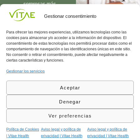
sorpresas más
UNIRME
Gestionar consentimiento
Para ofrecer las mejores experiencias, utilizamos tecnologías como las
cookies para almacenar y/o acceder a la información del dispositivo. El
consentimiento de estas tecnologías nos permitirá procesar datos como el
comportamiento de navegación o las identificaciones únicas en este sitio.
Conocenos
Política
(+34)
No consentir o retirar el consentimiento, puede afectar negativamente a
Vitae
de
935
ciertas características y funciones.
internaciona
Privacidad
908
l
Política
700
Gestionar los servicios
Contacto
de
contacta@vitae.es
Área
Cookies
Aceptar
profesional
Política
de
Denegar
Calidad
©Vitae Health Innovation S.L. Todos los derechos
Ver preferencias
reservados.
Política de Cookies
Aviso legal y política de
Aviso legal y política de
| Vitae Health
privacidad | Vitae Health
privacidad | Vitae Health