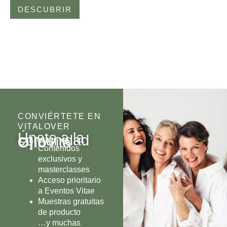
DESCUBRIR
CONVIÉRTETE EN
VITALOVER
Únete a la
comunidad
Olio
Vita
Contenidos
exclusivos y
masterclasses
Acceso prioritario
a Eventos Vitae
Muestras gratuitas
de producto
…y muchas