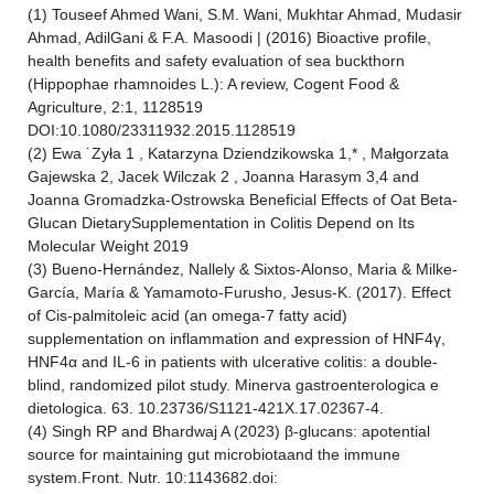
(1) Touseef Ahmed Wani, S.M. Wani, Mukhtar Ahmad, Mudasir
Ahmad, AdilGani & F.A. Masoodi | (2016) Bioactive profile,
health benefits and safety evaluation of sea buckthorn
(Hippophae rhamnoides L.): A review, Cogent Food &
Agriculture, 2:1, 1128519
DOI:10.1080/23311932.2015.1128519
(2) Ewa ˙Zyła 1 , Katarzyna Dziendzikowska 1,* , Małgorzata
Gajewska 2, Jacek Wilczak 2 , Joanna Harasym 3,4 and
Joanna Gromadzka-Ostrowska Beneficial Effects of Oat Beta-
Glucan DietarySupplementation in Colitis Depend on Its
Molecular Weight 2019
(3) Bueno-Hernández, Nallely & Sixtos-Alonso, Maria & Milke-
García, María & Yamamoto-Furusho, Jesus-K. (2017). Effect
of Cis-palmitoleic acid (an omega-7 fatty acid)
supplementation on inflammation and expression of HNF4γ,
HNF4α and IL-6 in patients with ulcerative colitis: a double-
blind, randomized pilot study. Minerva gastroenterologica e
dietologica. 63. 10.23736/S1121-421X.17.02367-4.
(4) Singh RP and Bhardwaj A (2023) β-glucans: apotential
source for maintaining gut microbiotaand the immune
system.Front. Nutr. 10:1143682.doi: