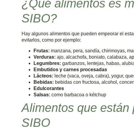
¿Qué alimentos es me
SIBO?
Hay algunos alimentos que pueden empeorar el esta
evitarlos, como por ejemplo:
Frutas:
manzana, pera, sandía, chirimoyas, ma
Verduras:
ajo, alcachofa, boniato, calabaza, ap
Legumbres:
garbanzos, lentejas, habas, alubi
Embutidos y carnes procesadas
Lácteos:
leche (vaca, oveja, cabra), yogur, qu
Bebidas:
bebidas con fructosa, alcohol, concen
Edulcorantes
Salsas:
como barbacoa o kétchup
Alimentos que están 
SIBO