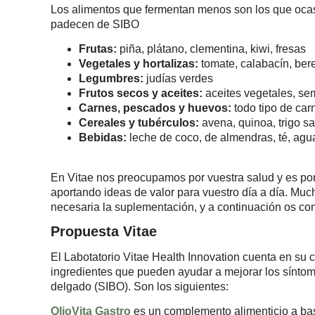
Los alimentos que fermentan menos son los que oca
padecen de SIBO
Frutas:
piña, plátano, clementina, kiwi, fresas
Vegetales y hortalizas:
tomate, calabacín, ber
Legumbres:
judías verdes
Frutos secos y aceites:
aceites vegetales, sem
Carnes, pescados y huevos:
todo tipo de car
Cereales y tubérculos:
avena, quinoa, trigo sa
Bebidas:
leche de coco, de almendras, té, agua
En Vitae nos preocupamos por vuestra salud y es por
aportando ideas de valor para vuestro día a día. Muc
necesaria la suplementación, y a continuación os co
Propuesta Vitae
El Labotatorio Vitae Health Innovation cuenta en su 
ingredientes que pueden ayudar a mejorar los síntoma
delgado (SIBO). Son los siguientes:
OlioVita Gastro
es un complemento alimenticio a bas