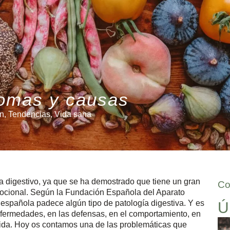
tomas y causas
ón
,
Tendencias
,
Vida sana
a digestivo, ya que se ha demostrado que tiene un gran
Co
emocional. Según la Fundación Española del Aparato
 española padece algún tipo de patología digestiva. Y es
Ú
enfermedades, en las defensas, en el comportamiento, en
vida. Hoy os contamos una de las problemáticas que