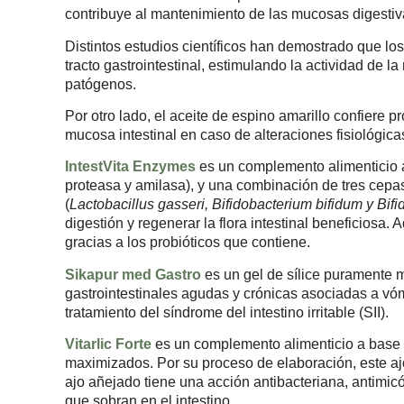
contribuye al mantenimiento de las mucosas digestiva
Distintos estudios científicos han demostrado que lo
tracto gastrointestinal, estimulando la actividad de l
patógenos.
Por otro lado, el aceite de espino amarillo confiere p
mucosa intestinal en caso de alteraciones fisiológic
IntestVita Enzymes
es un complemento alimenticio a
proteasa y amilasa), y una combinación de tres cepa
(
Lactobacillus gasseri, Bifidobacterium bifidum y Bi
digestión y regenerar la flora intestinal beneficiosa. 
gracias a los probióticos que contiene.
Sikapur med Gastro
es un gel de sílice puramente m
gastrointestinales agudas y crónicas asociadas a vóm
tratamiento del síndrome del intestino irritable (SII).
Vitarlic Forte
es un complemento alimenticio a base 
maximizados. Por su proceso de elaboración, este ajo 
ajo añejado tiene una acción antibacteriana, antimicót
que sobran en el intestino.