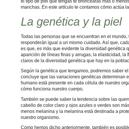
el tipo de piel que tengas te broncearás más o menos
manchas. En este artículo te contamos cómo actúa la p
La genética y la piel
Todas las personas que se encuentran en el mundo, tie
responderán igual a un mismo cuidado. Así que, cada
es que, es más que evidente la diversidad genética que
aparición de líneas finas y arrugas, la elasticidad, l
claros de la diversidad genética que hay en la pobl
Según la genética que tengamos, podremos saber el 
concluye que las variaciones genéticas determinan el
humano está presente en cada célula de nuestro orga
cómo funciona nuestro cuerpo.
También se puede saber la tendencia sobre las quema
cabello de color claro y ojos azules o verdes son m
menos melanina y la melanina está destinada a proteg
nuestro organismo.
Como hemos dicho anteriormente, también es posibl