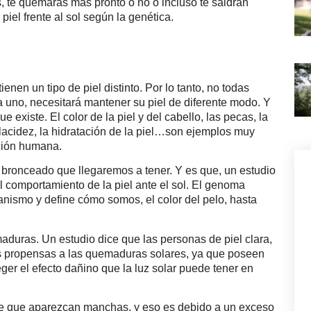
, te quemarás más pronto o no o incluso te saldrán
iel frente al sol según la genética.
nen un tipo de piel distinto. Por lo tanto, no todas
 uno, necesitará mantener su piel de diferente modo. Y
 existe. El color de la piel y del cabello, las pecas, la
a flacidez, la hidratación de la piel…son ejemplos muy
ación humana.
bronceado que llegaremos a tener. Y es que, un estudio
 comportamiento de la piel ante el sol. El genoma
nismo y define cómo somos, el color del pelo, hasta
duras. Un estudio dice que las personas de piel clara,
ás propensas a las quemaduras solares, ya que poseen
er el efecto dañino que la luz solar puede tener en
e que aparezcan manchas, y eso es debido a un exceso