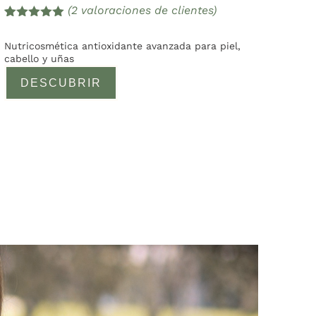
(
2
valoraciones de clientes)
Valorado
2
con
5.00
de
Nutricosmética antioxidante avanzada para piel,
5 en base
cabello y uñas
a
valoracione
DESCUBRIR
s de
clientes