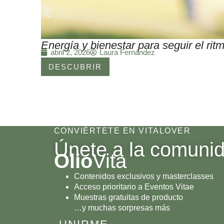
Energía y bienestar para seguir el r
Laura Fernández
abril 2, 2026
DESCUBRIR
CONVIÉRTETE EN VITALOVER
Únete a la comuni
Olio
Vita
Contenidos exclusivos y masterclasses
Acceso prioritario a Eventos Vitae
Muestras gratuitas de producto
…y muchas sorpresas más