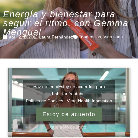
Energía y bienestar para
seguir el ritmo, con Gemma
Mengual
Tendencias
,
Vida sana
abril 2, 2026
Laura Fernández
Haz clic en «Estoy de acuerdo» para
habilitar Youtube
Política de Cookies | Vitae Health Innovation
Estoy de acuerdo