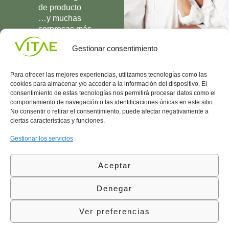
de producto
…y muchas
sorpresas más
UNIRME
Gestionar consentimiento
Para ofrecer las mejores experiencias, utilizamos tecnologías como las
cookies para almacenar y/o acceder a la información del dispositivo. El
consentimiento de estas tecnologías nos permitirá procesar datos como el
comportamiento de navegación o las identificaciones únicas en este sitio.
Conocenos
Política
(+34)
No consentir o retirar el consentimiento, puede afectar negativamente a
Vitae
de
935
ciertas características y funciones.
internaciona
Privacidad
908
l
Política
700
Gestionar los servicios
Contacto
de
contacta@vitae.es
Área
Cookies
Aceptar
profesional
Política
de
Denegar
Calidad
©Vitae Health Innovation S.L. Todos los derechos
Ver preferencias
reservados.