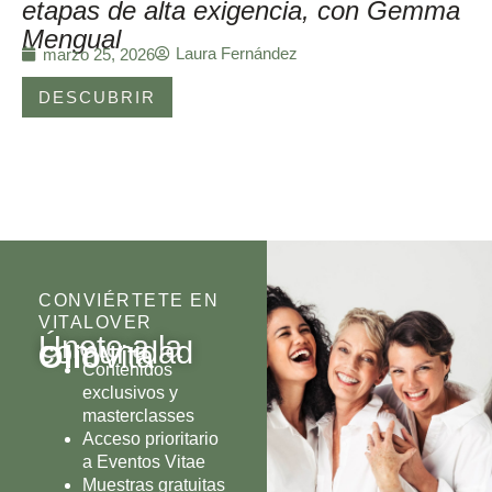
etapas de alta exigencia, con Gemma
Mengual
Laura Fernández
marzo 25, 2026
DESCUBRIR
CONVIÉRTETE EN
VITALOVER
Únete a la
comunidad
Olio
Vita
Contenidos
exclusivos y
masterclasses
Acceso prioritario
a Eventos Vitae
Muestras gratuitas