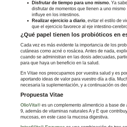
Disfrutar de tiempo para uno mismo.
Ya sabem
disfrutar de momentos que llenen a uno mismo par
influye en los intestinos.
Realizar ejercicio a diario
, evitar el estilo de
que el ejercicio favorece al eje intestino-cereb
¿Qué papel tienen los probióticos en es
Cada vez es más evidente la importancia de los probi
cutáneas como acné o rosácea. Antes de nada, explic
cuando se administran en las dosis adecuadas, parti
para que haya un beneficio en la salud.
En Vitae nos preocupamos por vuestra salud y es por
aportando ideas de valor para vuestro día a día. Muc
necesaria la suplementación, y a continuación os de
Propuesta Vitae
OlioVita®
es un complemento alimenticio a base de a
9, además de vitaminas naturales A y E que contribuye 
mucosas, en este caso la mucosa digestiva.