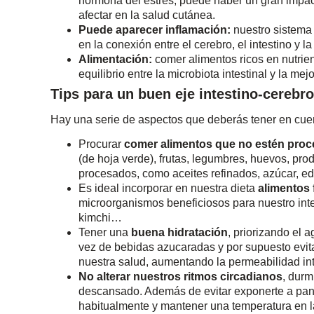
hormona del estrés, puede haber un gran impact
afectar en la salud cutánea.
Puede aparecer inflamación:
nuestro sistema
en la conexión entre el cerebro, el intestino y la 
Alimentación:
comer alimentos ricos en nutrie
equilibrio entre la microbiota intestinal y la mej
Tips para un buen eje intestino-cerebro
Hay una serie de aspectos que deberás tener en cuen
Procurar
comer alimentos que no estén pro
(de hoja verde), frutas, legumbres, huevos, produ
procesados, como aceites refinados, azúcar, 
Es ideal incorporar en nuestra dieta
alimentos 
microorganismos beneficiosos para nuestro int
kimchi…
Tener una
buena hidratación
, priorizando el 
vez de bebidas azucaradas y por supuesto evitar
nuestra salud, aumentando la permeabilidad int
No alterar nuestros ritmos circadianos
, durm
descansado. Además de evitar exponerte a panta
habitualmente y mantener una temperatura en la