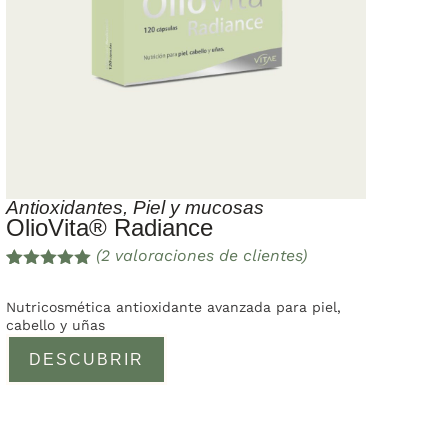
Antioxidantes
,
Piel y mucosas
OlioVita® Radiance
(
2
valoraciones de clientes)
Valorado
2
con
5.00
de
Nutricosmética antioxidante avanzada para piel,
5 en base
cabello y uñas
a
valoracione
DESCUBRIR
s de
clientes