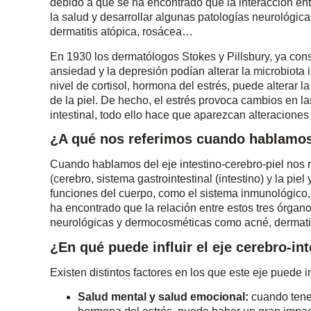
debido a que se ha encontrado que la interacción entr
la salud y desarrollar algunas patologías neurológi
dermatitis atópica, rosácea…
En 1930 los dermatólogos Stokes y Pillsbury, ya co
ansiedad y la depresión podían alterar la microbiota 
nivel de cortisol, hormona del estrés, puede alterar la
de la piel. De hecho, el estrés provoca cambios en l
intestinal, todo ello hace que aparezcan alteraciones 
¿A qué nos referimos cuando hablamos 
Cuando hablamos del eje intestino-cerebro-piel nos 
(cerebro, sistema gastrointestinal (intestino) y la pie
funciones del cuerpo, como el sistema inmunológico,
ha encontrado que la relación entre estos tres órgano
neurológicas y dermocosméticas como acné, dermatit
¿En qué puede influir el eje cerebro-int
Existen distintos factores en los que este eje puede in
Salud mental y salud emocional:
cuando tenem