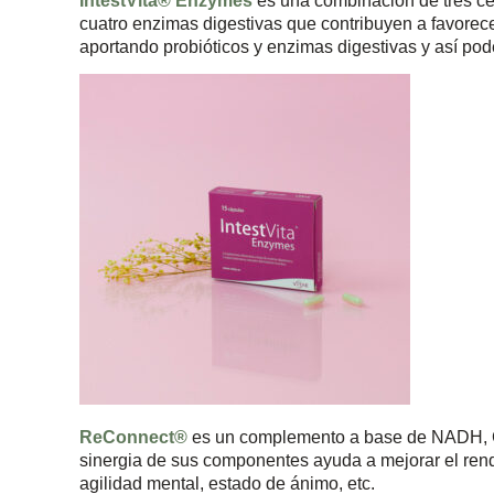
IntestVita® Enzymes
es una combinación de tres ce
cuatro enzimas digestivas que contribuyen a favorecer 
aportando probióticos y enzimas digestivas y así pod
ReConnect®
es un complemento a base de NADH, C
sinergia de sus componentes ayuda a mejorar el rendi
agilidad mental, estado de ánimo, etc.