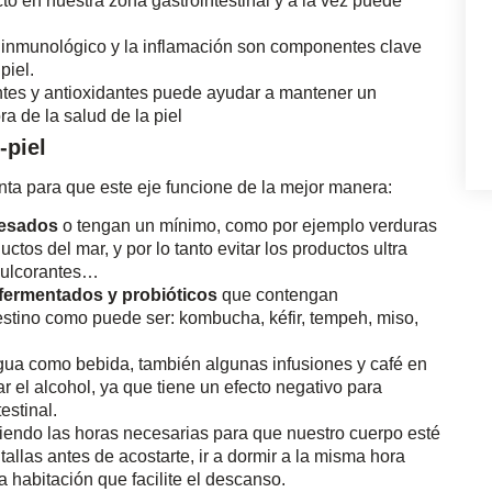
o en nuestra zona gastrointestinal y a la vez puede
 inmunológico y la inflamación son componentes clave
piel.
ntes y antioxidantes puede ayudar a mantener un
ora de la salud de la piel
-piel
ta para que este eje funcione de la mejor manera:
cesados
o tengan un mínimo, como por ejemplo verduras
ctos del mar, y por lo tanto evitar los productos ultra
edulcorantes…
fermentados y probióticos
que contengan
estino como puede ser: kombucha, kéfir, tempeh, miso,
agua como bebida, también algunas infusiones y café en
 el alcohol, ya que tiene un efecto negativo para
estinal.
iendo las horas necesarias para que nuestro cuerpo esté
llas antes de acostarte, ir a dormir a la misma hora
 habitación que facilite el descanso.