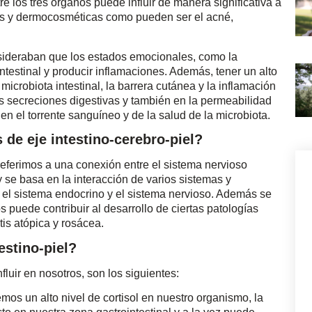
e los tres órganos puede influir de manera significativa a
cas y dermocosméticas como pueden ser el acné,
nsideraban que los estados emocionales, como la
intestinal y producir inflamaciones. Además, tener un alto
 microbiota intestinal, la barrera cutánea y la inflamación
as secreciones digestivas y también en la permeabilidad
en el torrente sanguíneo y de la salud de la microbiota.
de eje intestino-cerebro-piel?
referimos a una conexión entre el sistema nervioso
l y se basa en la interacción de varios sistemas y
 el sistema endocrino y el sistema nervioso. Además se
s puede contribuir al desarrollo de ciertas patologías
is atópica y rosácea.
estino-piel?
fluir en nosotros, son los siguientes:
os un alto nivel de cortisol en nuestro organismo, la