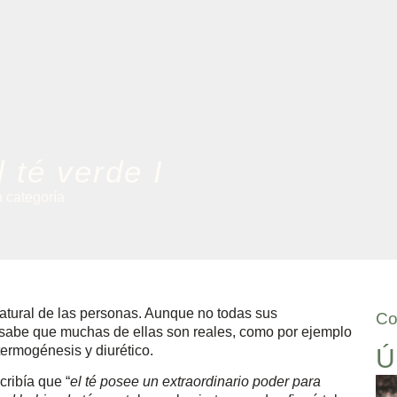
 té verde I
n categoría
atural de las personas. Aunque no todas sus
Co
e sabe que muchas de ellas son reales, como por ejemplo
termogénesis y diurético.
Ú
ribía que “
el té posee un extraordinario poder para