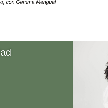
itmo, con Gemma Mengual
dad