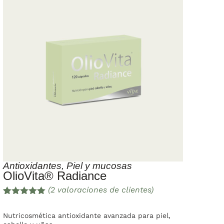
Antioxidantes
,
Piel y mucosas
OlioVita® Radiance
(
2
valoraciones de clientes)
Valorado
2
con
5.00
de
Nutricosmética antioxidante avanzada para piel,
5 en base