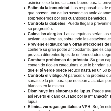
asimismo se lo indica como bueno para la preve
Estimula la inmunidad
. Las responsables de 
que poseen una de las sustancias antioxidant
sorprendernos por sus cuantiosos beneficios.
Controla la diabetes
. Puede llegar a prevenir 
su progresión.
Calma las alergias
. Las catequinas serían la
activan las alergias, sobre todo las estacionale
Previene el glaucoma y otras afecciones de l
confiere su gran poder antioxidante, que es capa
provoca diferentes tipos de enfermedades dege
Combate problemas de próstata
. Su gran ca
contenido rico en catequinas, que le brindan s
que el
té verde
puede reducir hasta en un 50 por
Controla el vitiligo
. Al parecer, una proteína q
sanas de la piel para que no sean atacadas po
blancas en la misma.
Disminuye los síntomas de lupus
. Puede ayu
así revertir el daño causado por la inflamación a
lupus.
Elimina verrugas genitales o VPH
. Según est