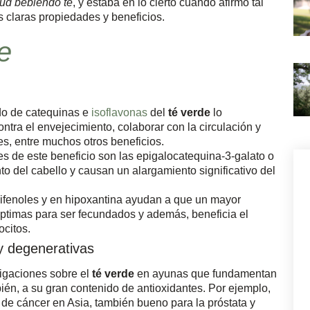
lud bebiendo té
, y estaba en lo cierto cuando afirmó tal
s claras propiedades y beneficios.
e
ido de catequinas e
isoflavonas
del
té verde
lo
ntra el envejecimiento, colaborar con la circulación y
es, entre muchos otros beneficios.
es de este beneficio son las epigalocatequina-3-galato o
o del cabello y causan un alargamiento significativo del
olifenoles y en hipoxantina ayudan a que un mayor
ptimas para ser fecundados y además, beneficia el
ocitos.
y degenerativas
igaciones sobre el
té verde
en ayunas que fundamentan
ién, a su gran contenido de antioxidantes. Por ejemplo,
 de cáncer en Asia, también bueno para la próstata y