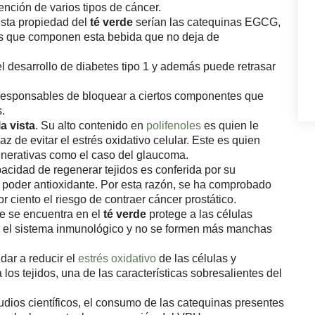
nción de varios tipos de cáncer.
esta propiedad del
té verde
serían las catequinas EGCG,
es que componen esta bebida que no deja de
el desarrollo de diabetes tipo 1 y además puede retrasar
s responsables de bloquear a ciertos componentes que
s.
a vista
. Su alto contenido en
polifenoles
es quien le
z de evitar el estrés oxidativo celular. Este es quien
nerativas como el caso del glaucoma.
pacidad de regenerar tejidos es conferida por su
u poder antioxidante. Por esta razón, se ha comprobado
 ciento el riesgo de contraer cáncer prostático.
ue se encuentra en el
té verde
protege a las células
r el sistema inmunológico y no se formen más manchas
dar a reducir el
estrés oxidativo
de las células y
 los tejidos, una de las características sobresalientes del
udios científicos, el consumo de las catequinas presentes