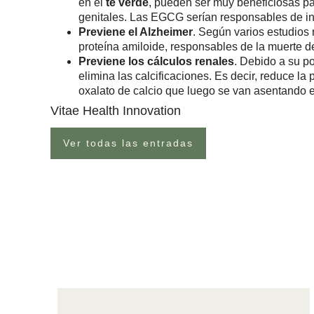
en el
té verde
, pueden ser muy beneficiosas pa
genitales. Las EGCG serían responsables de inh
Previene el Alzheimer
. Según varios estudios 
proteína amiloide, responsables de la muerte d
Previene los cálculos renales
. Debido a su po
elimina las calcificaciones. Es decir, reduce l
oxalato de calcio que luego se van asentando e
Vitae Health Innovation
Ver todas las entradas