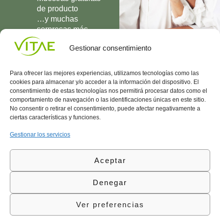
de producto
…y muchas
sorpresas más
UNIRME
Gestionar consentimiento
Para ofrecer las mejores experiencias, utilizamos tecnologías como las
cookies para almacenar y/o acceder a la información del dispositivo. El
consentimiento de estas tecnologías nos permitirá procesar datos como el
comportamiento de navegación o las identificaciones únicas en este sitio.
Conocenos
Política
(+34)
No consentir o retirar el consentimiento, puede afectar negativamente a
Vitae
de
935
ciertas características y funciones.
internaciona
Privacidad
908
l
Política
700
Gestionar los servicios
Contacto
de
contacta@vitae.es
Área
Cookies
Aceptar
profesional
Política
de
Denegar
Calidad
©Vitae Health Innovation S.L. Todos los derechos
Ver preferencias
reservados.