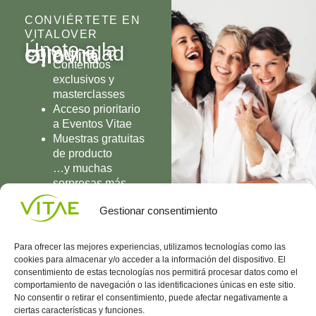
CONVIÉRTETE EN
VITALOVER
Únete a la
comunidad
Olio
Vita
Contenidos
exclusivos y
masterclasses
Acceso prioritario
a Eventos Vitae
Muestras gratuitas
de producto
…y muchas
sorpresas más
UNIRME
Gestionar consentimiento
Para ofrecer las mejores experiencias, utilizamos tecnologías como las
cookies para almacenar y/o acceder a la información del dispositivo. El
consentimiento de estas tecnologías nos permitirá procesar datos como el
comportamiento de navegación o las identificaciones únicas en este sitio.
Conocenos
Política
(+34)
No consentir o retirar el consentimiento, puede afectar negativamente a
Vitae
de
935
ciertas características y funciones.