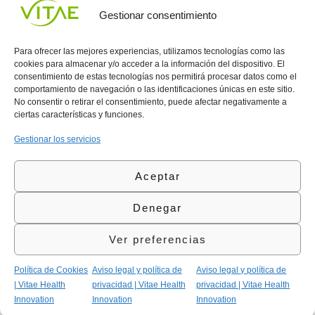
UNIRME
Gestionar consentimiento
Para ofrecer las mejores experiencias, utilizamos tecnologías como las
cookies para almacenar y/o acceder a la información del dispositivo. El
consentimiento de estas tecnologías nos permitirá procesar datos como el
comportamiento de navegación o las identificaciones únicas en este sitio.
Conocenos
Política
(+34)
No consentir o retirar el consentimiento, puede afectar negativamente a
Vitae
de
935
ciertas características y funciones.
internaciona
Privacidad
908
l
Política
700
Gestionar los servicios
Contacto
de
contacta@vitae.es
Área
Cookies
Aceptar
profesional
Política
de
Denegar
Calidad
©Vitae Health Innovation S.L. Todos los derechos
Ver preferencias
reservados.
Política de Cookies
Aviso legal y política de
Aviso legal y política de
| Vitae Health
privacidad | Vitae Health
privacidad | Vitae Health
Innovation
Innovation
Innovation