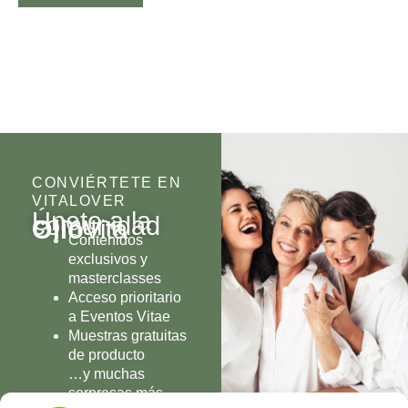
CONVIÉRTETE EN
VITALOVER
Únete a la
comunidad
Olio
Vita
Contenidos
exclusivos y
masterclasses
Acceso prioritario
a Eventos Vitae
Muestras gratuitas
de producto
…y muchas
sorpresas más