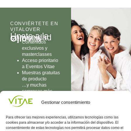
CONVIÉRTETE EN
VITALOVER
Únete a la
comunidad
Olio
Vita
Contenidos
exclusivos y
masterclasses
Acceso prioritario
a Eventos Vitae
Muestras gratuitas
de producto
…y muchas
sorpresas más
UNIRME
Gestionar consentimiento
Para ofrecer las mejores experiencias, utilizamos tecnologías como las
cookies para almacenar y/o acceder a la información del dispositivo. El
consentimiento de estas tecnologías nos permitirá procesar datos como el