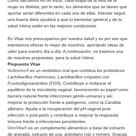
Como decíamos en un inicio, cada etapa de la vida de la
mujer es distinta, por lo tanto, los alimentos que se tienen que
aportar serán diferentes en cada una de ellas. Intentar seguir
una buena dieta ayudará a que tu bienestar general y de tu
salud íntima estén en las mejores condiciones.
En Vitae nos preocupamos por vuestra salud y es por eso que
intentamos ofrecer lo mejor de nosotros, aportando ideas de
valor para vuestro día a día. A continuación, os traemos una
de nuestras propuestas, para la salud íntima:
Propuesta Vitae
Vulbiotic®
es un simbiótico oral que combina los probióticos
Lactobacillus rhamnosus
,
Lactobacillus crispatus
con
Fructooligosacáridos (FOS). Contribuye a restaurar el
equilibrio de la microbiota vaginal, favoreciendo su papel como
barrera natural frente infecciones genito-urinaras y así,
mejorar la protección frente a patógenos, como la
Cándida
albicans
. Ayuda a la recuperación del pH vaginal post-
infección o post-parto y contribuye a mejorar la respuesta
inmune frente a infecciones persistentes.
UrinVita®
es un complemento alimenticio a base de extracto
de granada, extracto de uva, arándano rojo y romero. Gracias