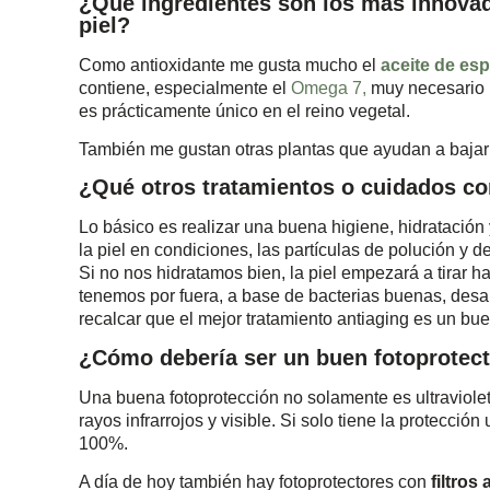
¿Qué ingredientes son los más innovad
piel?
Como antioxidante me gusta mucho el
aceite de esp
contiene, especialmente el
Omega 7,
muy necesario 
es prácticamente único en el reino vegetal.
También me gustan otras plantas que ayudan a bajar
¿Qué otros tratamientos o cuidados c
Lo básico es realizar una buena higiene, hidratació
la piel en condiciones, las partículas de polución y 
Si no nos hidratamos bien, la piel empezará a tirar h
tenemos por fuera, a base de bacterias buenas, desap
recalcar que el mejor tratamiento antiaging es un buen
¿Cómo debería ser un buen fotoprotec
Una buena fotoprotección no solamente es ultraviolet
rayos infrarrojos y visible. Si solo tiene la protecció
100%.
A día de hoy también hay fotoprotectores con
filtros