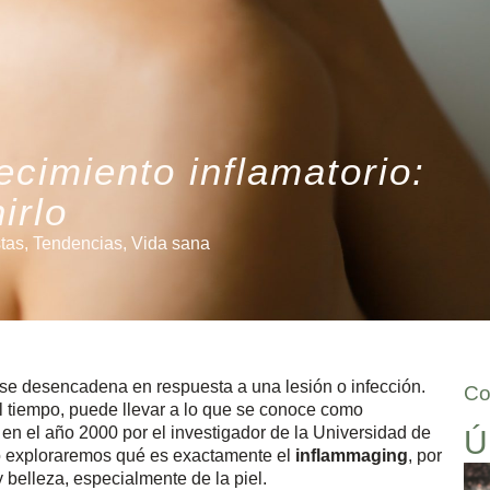
cimiento inflamatorio:
irlo
stas
,
Tendencias
,
Vida sana
 se desencadena en respuesta a una lesión o infección.
Co
l tiempo, puede llevar a lo que se conoce como
 en el año 2000 por el investigador de la Universidad de
Ú
lo exploraremos qué es exactamente el
inflammaging
, por
 belleza, especialmente de la piel.