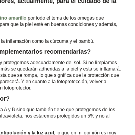
ores, actualmente, para el cuidado de la
ino amarillo
por todo el tema de los omegas que
para que la piel esté en buenas condiciones y además,
 la inflamación como la cúrcuma y el bambú.
omplementarios recomendarías?
n y protegernos adecuadamente del sol. Si no limpiamos
demás se quedarán adheridas a la piel y esta se inflamará.
asta que se rompa, lo que significa que la protección que
arecerá. Y en cuanto a la fotoprotección, volver a
 fotoprotector.
tor?
a A y B sino que también tiene que protegernos de los
n ultravioleta, nos estaremos protegidos un 5% y no al
 antipolución
y la luz azul
, lo que en mi opinión es muy