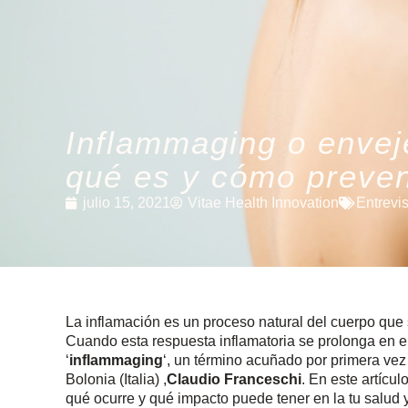
Inflammaging o enveje
qué es y cómo preven
julio 15, 2021
Vitae Health Innovation
Entrevi
La inflamación es un proceso natural del cuerpo que
Cuando esta respuesta inflamatoria se prolonga en e
‘
inflammaging
‘, un término acuñado por primera vez
Bolonia (Italia) ,
Claudio Franceschi
. En este artícu
qué ocurre y qué impacto puede tener en la tu salud y