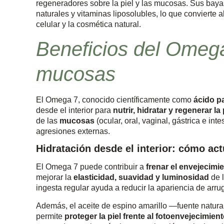
regeneradores sobre la piel y las mucosas. Sus bayas
naturales y vitaminas liposolubles, lo que convierte a
celular y la cosmética natural.
Beneficios del Omega 
mucosas
El Omega 7, conocido científicamente como
ácido p
desde el interior para
nutrir, hidratar y regenerar la 
de las
mucosas
(ocular, oral, vaginal, gástrica e int
agresiones externas.
Hidratación desde el interior: cómo ac
El Omega 7 puede contribuir a
frenar el envejecimi
mejorar la
elasticidad, suavidad y luminosidad
de l
ingesta regular ayuda a reducir la apariencia de arrug
Además, el aceite de espino amarillo —fuente natur
permite
proteger la piel frente al fotoenvejecimien