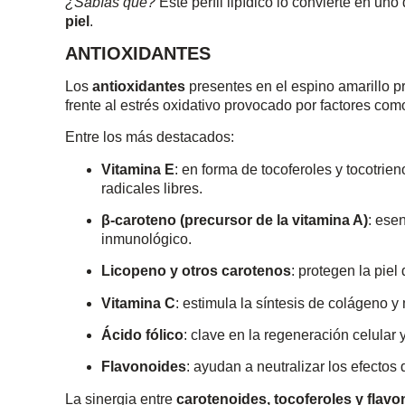
¿Sabías que?
Este perfil lipídico lo convierte en uno
piel
.
ANTIOXIDANTES
Los
antioxidantes
presentes en el espino amarillo p
frente al estrés oxidativo provocado por factores com
Entre los más destacados:
Vitamina E
: en forma de tocoferoles y tocotrie
radicales libres.
β-caroteno (precursor de la vitamina A)
: esen
inmunológico.
Licopeno y otros carotenos
: protegen la piel
Vitamina C
: estimula la síntesis de colágeno 
Ácido fólico
: clave en la regeneración celular 
Flavonoides
: ayudan a neutralizar los efectos 
La sinergia entre
carotenoides, tocoferoles y flav