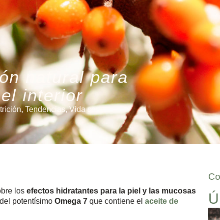
ón natural para
el interior
trición
,
Tendencias
,
Vida sana
Co
bre los
efectos hidratantes para la piel y las mucosas
Ú
 del potentísimo
Omega 7
que contiene el
aceite de