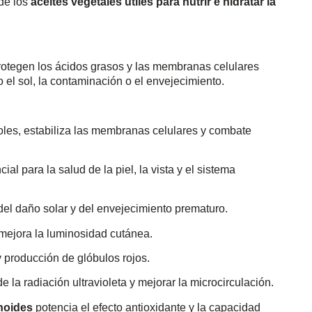
 de los
aceites vegetales útiles para nutrir e hidratar la
rotegen los ácidos grasos y las membranas celulares
o el sol, la contaminación o el envejecimiento.
noles, estabiliza las membranas celulares y combate
cial para la salud de la piel, la vista y el sistema
 del daño solar y del envejecimiento prematuro.
y mejora la luminosidad cutánea.
y producción de glóbulos rojos.
de la radiación ultravioleta y mejorar la microcirculación.
onoides
potencia el efecto antioxidante y la capacidad