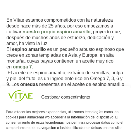
En Vitae estamos comprometidos con la naturaleza
desde hace más de 25 años, por eso empezamos a
cultivar
nuestro propio espino amarillo
, proyecto que,
después de muchos años de esfuerzo, dedicación y
amor, ha visto la luz.
El
espino amarillo
es un pequeño arbusto espinoso que
crece en zonas templadas de Asia y Europa, en alta
montaña, cuyas bayas contienen un aceite muy rico
en
omega 7
.
El aceite de espino amarillo, extraído de semillas, pulpa
y piel del fruto, es un ingrediente rico en Omega 7, 3, 6 y
9. Los
omegas
presentes en el aceite de espino amarillo
forman parte de las membranas estructurales de la piel y
promueven la regeneración éstas, ejerciendo una acción
Gestionar consentimiento
total sobre estas y ejerciendo una solución 100% natural
para mejorar la sequedad vaginal, actuando así como
Para ofrecer las mejores experiencias, utilizamos tecnologías como las
hidratante vulvar.
cookies para almacenar y/o acceder a la información del dispositivo. El
consentimiento de estas tecnologías nos permitirá procesar datos como el
comportamiento de navegación o las identificaciones únicas en este sitio.