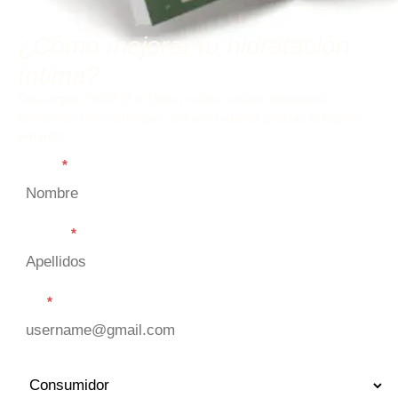
¿Cómo mejorar tu hidratación
íntima?
Descárgate GRATIS el librito, recibe nuestra Newsletter
descubre cómo conseguir una piel radiante gracias al Espino
Amarillo
Nombre
*
Apellidos
*
Email
*