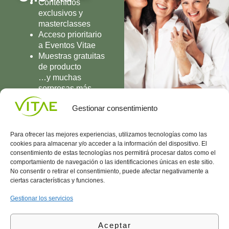
Contenidos
exclusivos y
masterclasses
Acceso prioritario
a Eventos Vitae
Muestras gratuitas
de producto
…y muchas
sorpresas más
UNIRME
Gestionar consentimiento
Para ofrecer las mejores experiencias, utilizamos tecnologías como las
cookies para almacenar y/o acceder a la información del dispositivo. El
consentimiento de estas tecnologías nos permitirá procesar datos como el
comportamiento de navegación o las identificaciones únicas en este sitio.
Conocenos
Política
(+34)
No consentir o retirar el consentimiento, puede afectar negativamente a
Vitae
de
935
ciertas características y funciones.
internaciona
Privacidad
908
l
Política
700
Gestionar los servicios
Contacto
de
contacta@vitae.es
Área
Cookies
Aceptar
profesional