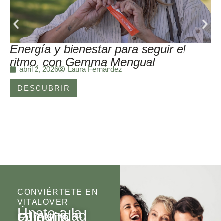
Energía y bienestar para seguir el
ritmo, con Gemma Mengual
Laura Fernández
abril 2, 2026
DESCUBRIR
CONVIÉRTETE EN
VITALOVER
Únete a la
comunidad
Olio
Vita