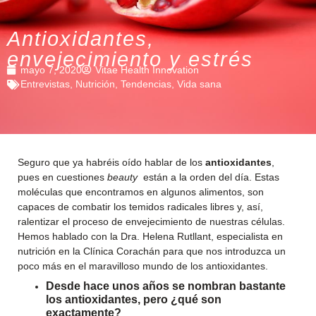
Antioxidantes,
envejecimiento y estrés
mayo 7, 2020
Vitae Health Innovation
Entrevistas
,
Nutrición
,
Tendencias
,
Vida sana
Seguro que ya habréis oído hablar de los
antioxidantes
,
pues en cuestiones
beauty
están a la orden del día. Estas
moléculas que encontramos en algunos alimentos, son
capaces de combatir los temidos radicales libres y, así,
ralentizar el proceso de envejecimiento de nuestras células.
Hemos hablado con la Dra. Helena Rutllant, especialista en
nutrición en la Clínica Corachán para que nos introduzca un
poco más en el maravilloso mundo de los antioxidantes.
Desde hace unos años se nombran bastante
los antioxidantes, pero ¿qué son
exactamente?