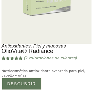
Antioxidantes
,
Piel y mucosas
OlioVita® Radiance
(
2
valoraciones de clientes)
Valorado
2
con
5.00
de
Nutricosmética antioxidante avanzada para piel,
5 en base
cabello y uñas
a
valoracione
DESCUBRIR
s de
clientes