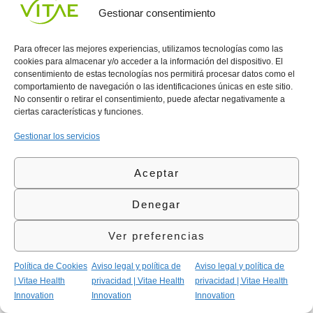
Las mucosas, al igual que la piel, necesitan mantener un
Gestionar consentimiento
equilibrio adecuado de
lípidos e hidratación
para conservar
su función protectora. Por este motivo, en algunos enfoques
de cuidado integral de la piel se tiene en cuenta también el
Para ofrecer las mejores experiencias, utilizamos tecnologías como las
aporte de determinados nutrientes relacionados con la
cookies para almacenar y/o acceder a la información del dispositivo. El
consentimiento de estas tecnologías nos permitirá procesar datos como el
estructura de los tejidos.
comportamiento de navegación o las identificaciones únicas en este sitio.
El aceite de espino amarillo se utiliza tanto en
productos
No consentir o retirar el consentimiento, puede afectar negativamente a
cosméticos como en formulaciones nutricionales
ciertas características y funciones.
destinadas al bienestar de la piel y las mucosas, como las
cápsulas con omega 7 para hidratar piel y mucosas
.
Gestionar los servicios
Un ejemplo es
OlioVita
, un complemento alimenticio
elaborado a partir de aceite de espino amarillo, que se utiliza
Aceptar
dentro de un enfoque más amplio orientado al
cuidado
general de la piel y las mucosas
, junto con hábitos
Denegar
adecuados de cuidado cutáneo y una alimentación
equilibrada; y, a nivel tópico, productos como
bálsamos
Ver preferencias
labiales hidratantes y reparadores
pueden ayudar a mejorar la
sequedad localizada.
Política de Cookies
Aviso legal y política de
Aviso legal y política de
Xerosis en cifras
| Vitae Health
privacidad | Vitae Health
privacidad | Vitae Health
Innovation
Innovation
Innovation