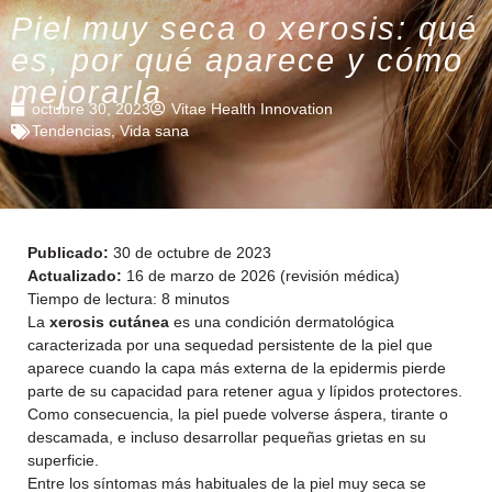
Piel muy seca o xerosis: qué
es, por qué aparece y cómo
mejorarla
octubre 30, 2023
Vitae Health Innovation
Tendencias
,
Vida sana
Publicado:
30 de octubre de 2023
Actualizado:
16 de marzo de 2026 (revisión médica)
Tiempo de lectura: 8 minutos
La
xerosis cutánea
es una condición dermatológica
caracterizada por una sequedad persistente de la piel que
aparece cuando la capa más externa de la epidermis pierde
parte de su capacidad para retener agua y lípidos protectores.
Como consecuencia, la piel puede volverse áspera, tirante o
descamada, e incluso desarrollar pequeñas grietas en su
superficie.
Entre los síntomas más habituales de la piel muy seca se