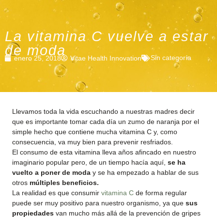
La vitamina C vuelve a estar
de moda
Sin categoría
enero 25, 2018
Vitae Health Innovation
Llevamos toda la vida escuchando a nuestras madres decir
que es importante tomar cada día un zumo de naranja por el
simple hecho que contiene mucha vitamina C y, como
consecuencia, va muy bien para prevenir resfriados.
El consumo de esta vitamina lleva años afincado en nuestro
imaginario popular pero, de un tiempo hacía aquí,
se ha
vuelto a poner de moda
y se ha empezado a hablar de sus
otros
múltiples beneficios.
La realidad es que consumir
vitamina C
de forma regular
puede ser muy positivo para nuestro organismo, ya que
sus
propiedades
van mucho más allá de la prevención de gripes