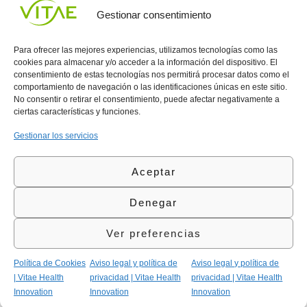
UNIRME
Gestionar consentimiento
Para ofrecer las mejores experiencias, utilizamos tecnologías como las
cookies para almacenar y/o acceder a la información del dispositivo. El
consentimiento de estas tecnologías nos permitirá procesar datos como el
comportamiento de navegación o las identificaciones únicas en este sitio.
Conocenos
Política
(+34)
No consentir o retirar el consentimiento, puede afectar negativamente a
Vitae
de
935
ciertas características y funciones.
internaciona
Privacidad
908
l
Política
700
Gestionar los servicios
Contacto
de
contacta@vitae.es
Área
Cookies
Aceptar
profesional
Política
de
Denegar
Calidad
©Vitae Health Innovation S.L. Todos los derechos
Ver preferencias
reservados.
Política de Cookies
Aviso legal y política de
Aviso legal y política de
| Vitae Health
privacidad | Vitae Health
privacidad | Vitae Health
Innovation
Innovation
Innovation