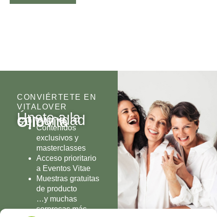
CONVIÉRTETE EN
VITALOVER
Únete a la
comunidad
Olio
Vita
Contenidos
exclusivos y
masterclasses
Acceso prioritario
a Eventos Vitae
Muestras gratuitas
de producto
…y muchas
sorpresas más