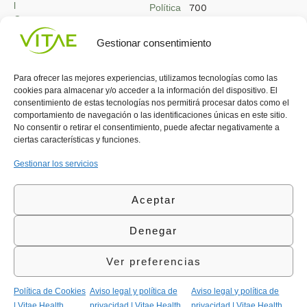
l
Política
700
Contacto
de
contacta@vitae.es
Área
Cookies
Gestionar consentimiento
profesional
Política
de
Para ofrecer las mejores experiencias, utilizamos tecnologías como las
Calidad
cookies para almacenar y/o acceder a la información del dispositivo. El
©Vitae Health Innovation S.L. Todos los derechos
consentimiento de estas tecnologías nos permitirá procesar datos como el
reservados.
comportamiento de navegación o las identificaciones únicas en este sitio.
No consentir o retirar el consentimiento, puede afectar negativamente a
ciertas características y funciones.
Gestionar los servicios
Aceptar
Denegar
Ver preferencias
Política de Cookies
Aviso legal y política de
Aviso legal y política de
| Vitae Health
privacidad | Vitae Health
privacidad | Vitae Health