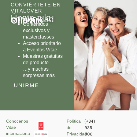
CONVIÉRTETE EN
VITALOVER
Únete a la
comunidad
Olio
Vita
Contenidos
exclusivos y
masterclasses
Acceso prioritario
a Eventos Vitae
Muestras gratuitas
de producto
…y muchas
sorpresas más
UNIRME
Conocenos
Política
(+34)
Vitae
de
935
internaciona
Privacidad
908