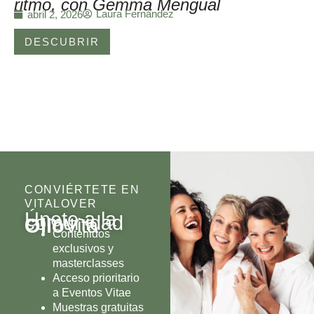
ritmo, con Gemma Mengual
Laura Fernández
abril 2, 2026
DESCUBRIR
CONVIÉRTETE EN
VITALOVER
Únete a la
comunidad
Olio
Vita
Contenidos
exclusivos y
masterclasses
Acceso prioritario
a Eventos Vitae
Muestras gratuitas