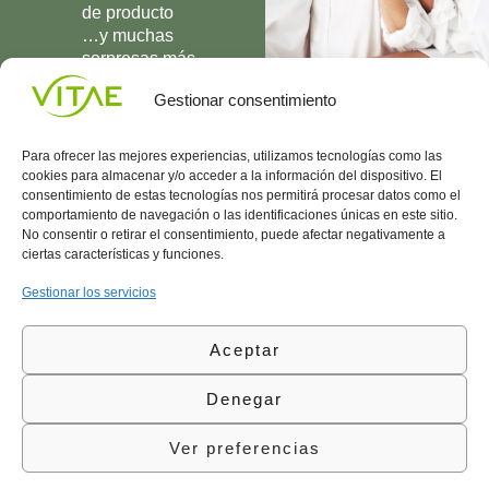
de producto
…y muchas
sorpresas más
UNIRME
Gestionar consentimiento
Para ofrecer las mejores experiencias, utilizamos tecnologías como las
cookies para almacenar y/o acceder a la información del dispositivo. El
consentimiento de estas tecnologías nos permitirá procesar datos como el
comportamiento de navegación o las identificaciones únicas en este sitio.
Conocenos
Política
(+34)
No consentir o retirar el consentimiento, puede afectar negativamente a
Vitae
de
935
ciertas características y funciones.
internaciona
Privacidad
908
l
Política
700
Gestionar los servicios
Contacto
de
contacta@vitae.es
Área
Cookies
Aceptar
profesional
Política
de
Denegar
Calidad
©Vitae Health Innovation S.L. Todos los derechos
Ver preferencias
reservados.