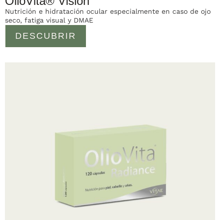
OlioVita® Vision
Nutrición e hidratación ocular especialmente en caso de ojo
seco, fatiga visual y DMAE
DESCUBRIR