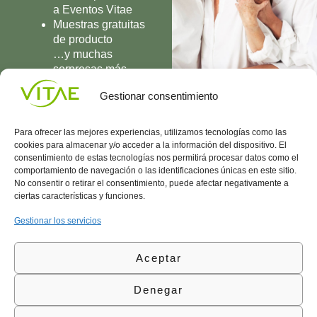
a Eventos Vitae
Muestras gratuitas
de producto
…y muchas
sorpresas más
UNIRME
Gestionar consentimiento
Para ofrecer las mejores experiencias, utilizamos tecnologías como las
cookies para almacenar y/o acceder a la información del dispositivo. El
consentimiento de estas tecnologías nos permitirá procesar datos como el
comportamiento de navegación o las identificaciones únicas en este sitio.
Conocenos
Política
(+34)
No consentir o retirar el consentimiento, puede afectar negativamente a
Vitae
de
935
ciertas características y funciones.
internaciona
Privacidad
908
l
Política
700
Gestionar los servicios
Contacto
de
contacta@vitae.es
Área
Cookies
Aceptar
profesional
Política
de
Denegar
Calidad
©Vitae Health Innovation S.L. Todos los derechos