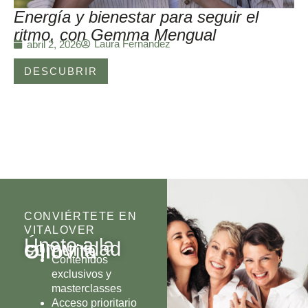
Energía y bienestar para seguir el
ritmo, con Gemma Mengual
Laura Fernández
abril 2, 2026
DESCUBRIR
CONVIÉRTETE EN
VITALOVER
Únete a la
comunidad
Olio
Vita
Contenidos
exclusivos y
masterclasses
Acceso prioritario