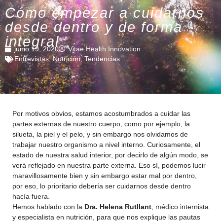
Cómo empezar a cuidarnos
desde dentro y de forma
integral
junio 19, 2020
Vitae Health Innovation
Entrevistas
,
Nutrición
,
Tendencias
Por motivos obvios, estamos acostumbrados a cuidar las
partes externas de nuestro cuerpo, como por ejemplo, la
silueta, la piel y el pelo, y sin embargo nos olvidamos de
trabajar nuestro organismo a nivel interno. Curiosamente, el
estado de nuestra salud interior, por decirlo de algún modo, se
verá reflejado en nuestra parte externa. Eso sí, podemos lucir
maravillosamente bien y sin embargo estar mal por dentro,
por eso, lo prioritario debería ser cuidarnos desde dentro
hacía fuera.
Hemos hablado con la
Dra. Helena Rutllant
, médico internista
y especialista en nutrición, para que nos explique las pautas