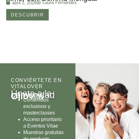
Laura Fernández
abril 2, 2026
DESCUBRIR
CONVIÉRTETE EN
VITALOVER
Únete a la
comunidad
Olio
Vita
Contenidos
exclusivos y
masterclasses
Acceso prioritario
a Eventos Vitae
Muestras gratuitas
de producto