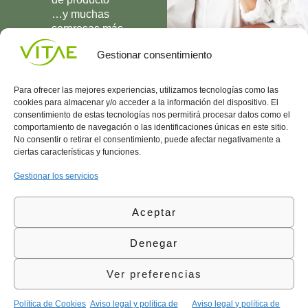
…y muchas
sorpresas más
UNIRME
Gestionar consentimiento
Para ofrecer las mejores experiencias, utilizamos tecnologías como las
cookies para almacenar y/o acceder a la información del dispositivo. El
consentimiento de estas tecnologías nos permitirá procesar datos como el
comportamiento de navegación o las identificaciones únicas en este sitio.
Conocenos
Política
(+34)
No consentir o retirar el consentimiento, puede afectar negativamente a
Vitae
de
935
ciertas características y funciones.
internaciona
Privacidad
908
l
Política
700
Gestionar los servicios
Contacto
de
contacta@vitae.es
Área
Cookies
Aceptar
profesional
Política
de
Denegar
Calidad
©Vitae Health Innovation S.L. Todos los derechos
Ver preferencias
reservados.
Política de Cookies
Aviso legal y política de
Aviso legal y política de