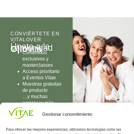
CONVIÉRTETE EN
VITALOVER
Únete a la
comunidad
Olio
Vita
Contenidos
exclusivos y
masterclasses
Acceso prioritario
a Eventos Vitae
Muestras gratuitas
de producto
…y muchas
sorpresas más
UNIRME
Gestionar consentimiento
Para ofrecer las mejores experiencias, utilizamos tecnologías como las