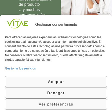
de producto
…y muchas
sorpresas más
UNIRME
Gestionar consentimiento
Para ofrecer las mejores experiencias, utilizamos tecnologías como las
cookies para almacenar y/o acceder a la información del dispositivo. El
consentimiento de estas tecnologías nos permitirá procesar datos como el
comportamiento de navegación o las identificaciones únicas en este sitio.
Conocenos
Política
(+34)
No consentir o retirar el consentimiento, puede afectar negativamente a
Vitae
de
935
ciertas características y funciones.
internaciona
Privacidad
908
l
Política
700
Gestionar los servicios
Contacto
de
contacta@vitae.es
Área
Cookies
Aceptar
profesional
Política
de
Denegar
Calidad
©Vitae Health Innovation S.L. Todos los derechos
Ver preferencias
reservados.