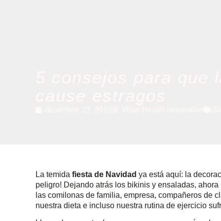
5 consejos para que l
cause estragos
diciembre 23, 2016
Vitae Health Innovation
Si
La temida
fiesta de Navidad
ya está aquí: la decorac
peligro! Dejando atrás los bikinis y ensaladas, ahora
las comilonas de familia, empresa, compañeros de cl
nuestra dieta e incluso nuestra rutina de ejercicio su