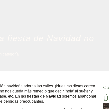
a fiesta de Navidad no
n categoría
ión navideña adorna las calles. ¡Nuestras dietas corren
Co
 no nos queda más remedio que decir ‘hola’ al suéter y
ase, etc. En las
fiestas de Navidad
solemos abandonar
Ú
fre pérdidas preocupantes.