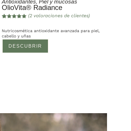
Antioxidantes
,
Piel y mucosas
OlioVita® Radiance
(
2
valoraciones de clientes)
Valorado
2
con
5.00
de
Nutricosmética antioxidante avanzada para piel,
5 en base
cabello y uñas
a
valoracione
DESCUBRIR
s de
clientes