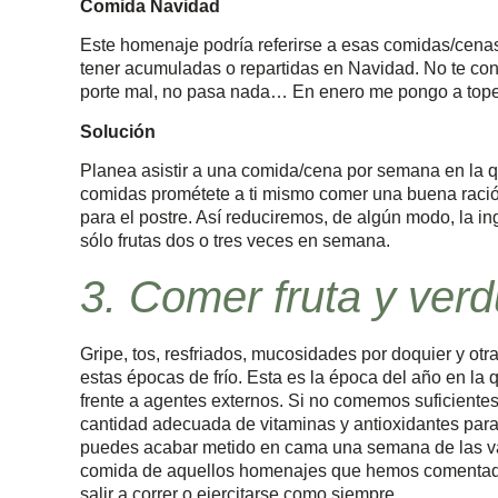
Comida Navidad
Este homenaje podría referirse a esas comidas/cenas 
tener acumuladas o repartidas en Navidad. No te con
porte mal, no pasa nada… En enero me pongo a tope”.
Solución
Planea asistir a una comida/cena por semana en la 
comidas prométete a ti mismo comer una buena ración d
para el postre. Así reduciremos, de algún modo, la 
sólo frutas dos o tres veces en semana.
3. Comer fruta y ver
Gripe, tos, resfriados, mucosidades por doquier y ot
estas épocas de frío. Esta es la época del año en l
frente a agentes externos. Si no comemos suficiente
cantidad adecuada de vitaminas y antioxidantes para
puedes acabar metido en cama una semana de las v
comida de aquellos homenajes que hemos comentado a
salir a correr o ejercitarse como siempre.